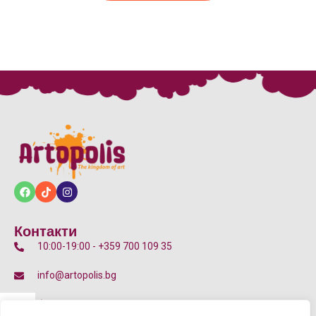
Контакти
10:00-19:00 - +359 700 109 35
info@artopolis.bg
бул. Цариградско шосе 135Д, 7-11 Км, 1784 София
p