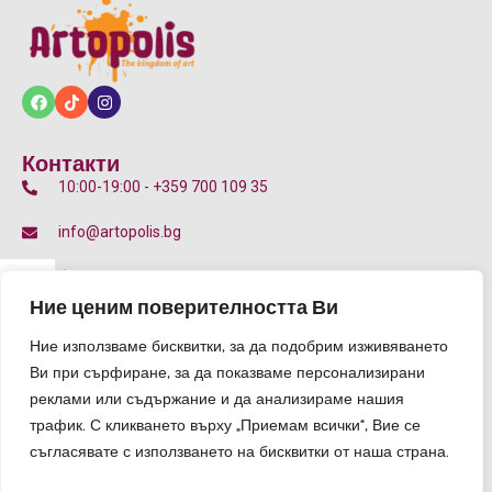
Контакти
10:00-19:00 - +359 700 109 35
info@artopolis.bg
бул. Цариградско шосе 135Д, 7-11 Км, 1784 София
p
Ние ценим поверителността Ви
Общи Условия
Ние използваме бисквитки, за да подобрим изживяването
Правила за участие
e
Ви при сърфиране, за да показваме персонализирани
Политика за плащане и връщане
реклами или съдържание и да анализираме нашия
l
трафик. С кликването върху „Приемам всички“, Вие се
Блог
съгласявате с използването на бисквитки от наша страна.
r