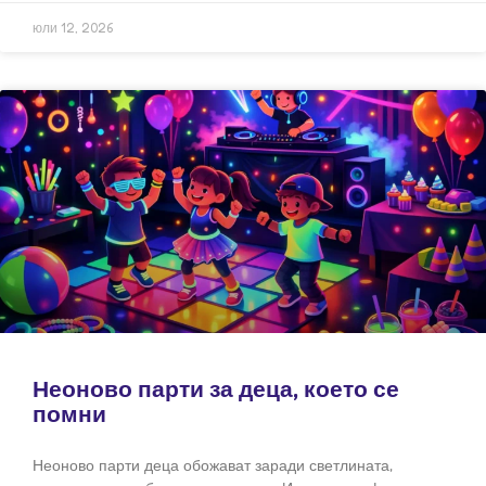
юли 12, 2026
Неоново парти за деца, което се
помни
Неоново парти деца обожават заради светлината,