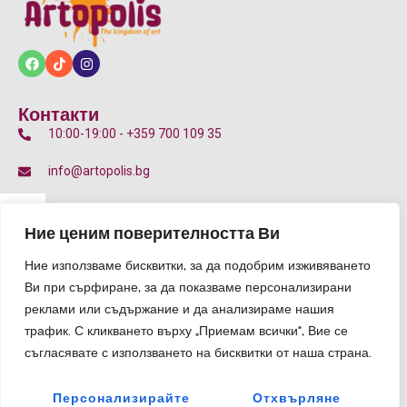
Контакти
10:00-19:00 - +359 700 109 35
info@artopolis.bg
бул. Цариградско шосе 135Д, 7-11 Км, 1784 София
p
Ние ценим поверителността Ви
Общи Условия
Ние използваме бисквитки, за да подобрим изживяването
Правила за участие
e
Ви при сърфиране, за да показваме персонализирани
Политика за плащане и връщане
реклами или съдържание и да анализираме нашия
l
трафик. С кликването върху „Приемам всички“, Вие се
Блог
съгласявате с използването на бисквитки от наша страна.
r
Персонализирайте
Отхвърляне