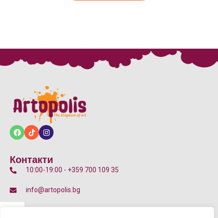
Контакти
10:00-19:00 - +359 700 109 35
info@artopolis.bg
бул. Цариградско шосе 135Д, 7-11 Км, 1784 София
p