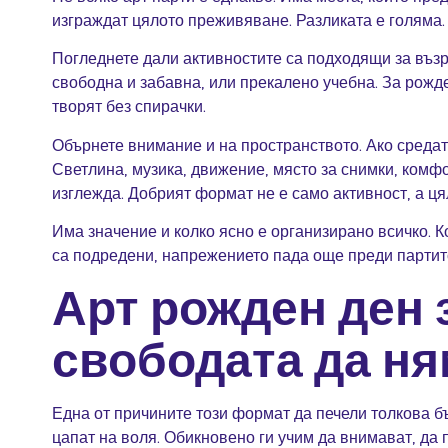
изграждат цялото преживяване. Разликата е голяма.
Погледнете дали активностите са подходящи за възр
свободна и забавна, или прекалено учебна. За рожде
творят без спирачки.
Обърнете внимание и на пространството. Ако средат
Светлина, музика, движение, място за снимки, комфо
изглежда. Добрият формат не е само активност, а ця
Има значение и колко ясно е организирано всичко. 
са подредени, напрежението пада още преди партито 
Арт рожден ден 
свободата да ня
Една от причините този формат да печели толкова б
цапат на воля. Обикновено ги учим да внимават, да п