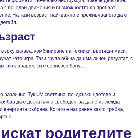
та с по-едри движения и възможността да пробват
ние. На тази възраст най-важно е преживяването да е
детайл.
ъзраст
 върху канава, комбиниране на техники,
въртящи маси
,
учат като игра. Тази група обича да има личен резултат, с
ам си направил, си е сериозен бонус.
о различно. Тук
UV светлина
, по-дръзки цветове и
трябва да е достатъчно свободен, за да не изглежда
и енергията събрана. Когато е направен както трябва,
артно.
 искат родителите