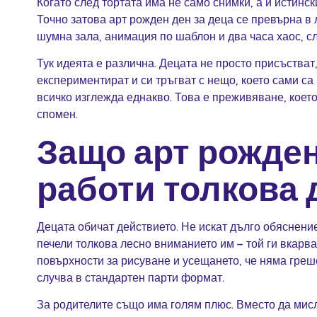
Когато след тортата има не само снимки, а и истинск
Точно затова арт рожден ден за деца се превърна в 
шумна зала, анимация по шаблон и два часа хаос, сл
Тук идеята е различна. Децата не просто присъстват,
експериментират и си тръгват с нещо, което сами са
всичко изглежда еднакво. Това е преживяване, коет
спомен.
Защо арт рожден
работи толкова 
Децата обичат действието. Не искат дълго обяснени
печели толкова лесно вниманието им – той ги вкарва
повърхности за рисуване и усещането, че няма греше
случва в стандартен парти формат.
За родителите също има голям плюс. Вместо да мисл