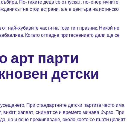
 събира. По-тихите деца се отпускат, по-енергичните
ожденикът не стои встрани, а е в центъра на истинско
 от най-хубавите части на този тип празник. Никой не
е забавлява. Когато отпадне притеснението дали ще се
о арт парти
кновен детски
в усещането. При стандартните детски партита често има
 викат, хапват, снимат се и времето минава бързо. При
а, но и ясно преживяване, около което се върти целият