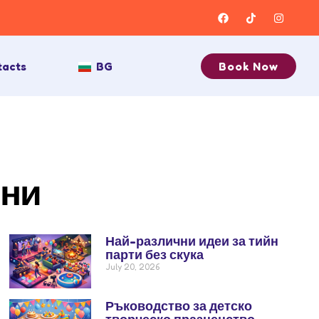
tacts
BG
Book Now
мни
Най-различни идеи за тийн
парти без скука
July 20, 2026
Ръководство за детско
творческо празненство