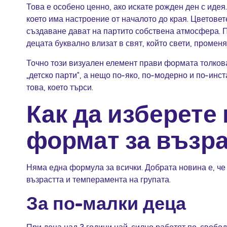
Това е особено ценно, ако искате рожден ден с идея.
което има настроение от началото до края. Цветовет
създаване дават на партито собствена атмосфера.
децата буквално влизат в свят, който свети, променя 
Точно този визуален елемент прави формата толкова 
„детско парти“, а нещо по-яко, по-модерно и по-инс
това, което търси.
Как да изберете
формат за възр
Няма една формула за всички. Добрата новина е, че
възрастта и темперамента на групата.
За по-малки деца
При деца над 3 години най-силно работят по-свобод