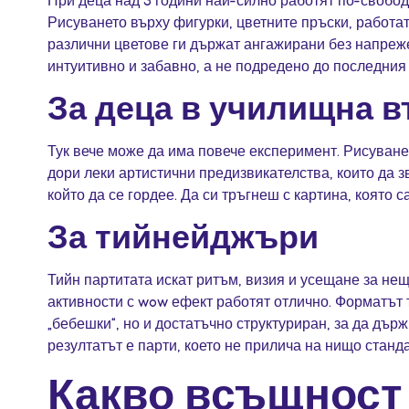
Рисуването върху фигурки, цветните пръски, работа
различни цветове ги държат ангажирани без напреже
интуитивно и забавно, а не подредено до последния 
За деца в училищна в
Тук вече може да има повече експеримент. Рисуване
дори леки артистични предизвикателства, които да зв
който да се гордее. Да си тръгнеш с картина, която с
За тийнейджъри
Тийн партитата искат ритъм, визия и усещане за нещ
активности с wow ефект работят отлично. Форматът 
„бебешки“, но и достатъчно структуриран, за да държ
резултатът е парти, което не прилича на нищо станд
Какво всъщност