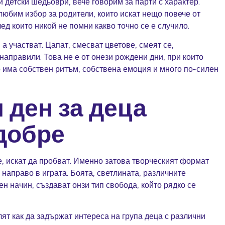
и детски шедьоври, вече говорим за парти с характер.
любим избор за родители, които искат нещо повече от
ед които никой не помни какво точно се е случило.
 а участват. Цапат, смесват цветове, смеят се,
 направили. Това не е от онези рождени дни, при които
о има собствен ритъм, собствена емоция и много по-силен
 ден за деца
добре
е, искат да пробват. Именно затова творческият формат
 направо в играта. Боята, светлината, различните
н начин, създават онзи тип свобода, който рядко се
ят как да задържат интереса на група деца с различни