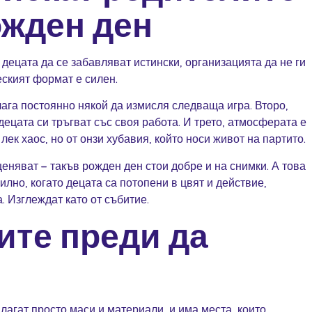
ожден ден
 децата да се забавляват истински, организацията да не ги
еският формат е силен.
лага постоянно някой да измисля следваща игра. Второ,
децата си тръгват със своя работа. И трето, атмосферата е
ек хаос, но от онзи хубавия, който носи живот на партито.
ценяват – такъв рожден ден стои добре и на снимки. А това
илно, когато децата са потопени в цвят и действие,
. Изглеждат като от събитие.
ите преди да
длагат просто маси и материали, и има места, които