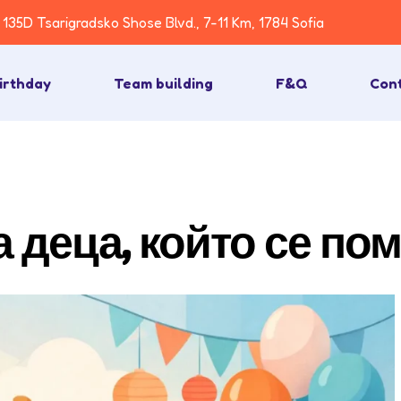
135D Tsarigradsko Shose Blvd., 7-11 Km, 1784 Sofia
irthday
Team building
F&Q
Con
а деца, който се по