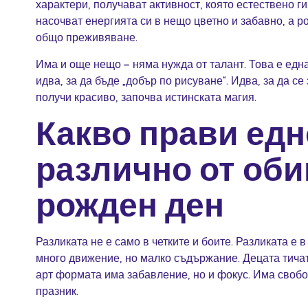
характери, получават активност, която естествено ги
насочват енергията си в нещо цветно и забавно, а р
общо преживяване.
Има и още нещо – няма нужда от талант. Това е една
идва, за да бъде „добър по рисуване“. Идва, за да с
получи красиво, започва истинската магия.
Какво прави едн
различно от оби
рожден ден
Разликата не е само в четките и боите. Разликата е 
много движение, но малко съдържание. Децата тичат,
арт формата има забавление, но и фокус. Има свобод
празник.