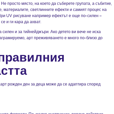
 Не просто място, на което да съберете групата, а събитие,
е, материалите, светлинните ефекти и самият процес на
 При
UV рисуване
например ефектът е още по-силен –
се и ги кара да ахват.
силен и за тийнейджъри. Ако детето ви вече не иска
таграмируемо, арт преживяването е много по-близо до
 правилния
астта
 арт рожден ден за деца може да се адаптира според
ните формати. По-малко инструкции, повече действие.