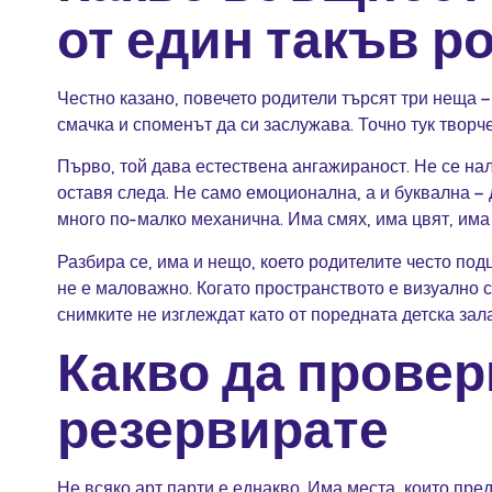
от един такъв р
Честно казано, повечето родители търсят три неща –
смачка и споменът да си заслужава. Точно тук творч
Първо, той дава естествена ангажираност. Не се на
оставя следа. Не само емоционална, а и буквална – 
много по-малко механична. Има смях, има цвят, има л
Разбира се, има и нещо, което родителите често под
не е маловажно. Когато пространството е визуално с
снимките не изглеждат като от поредната детска зала
Какво да провер
резервирате
Не всяко арт парти е еднакво. Има места, които пре