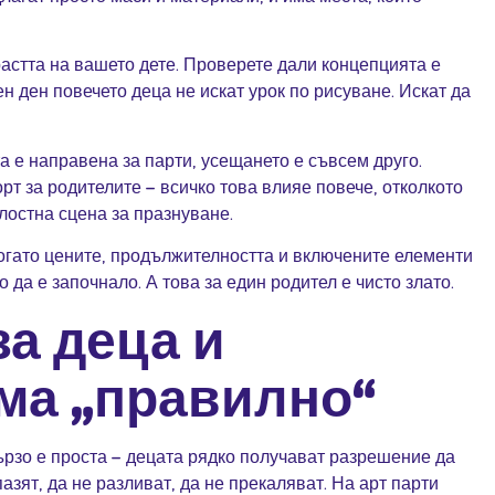
астта на вашето дете. Проверете дали концепцията е
н ден повечето деца не искат урок по рисуване. Искат да
а е направена за парти, усещането е съвсем друго.
рт за родителите – всичко това влияе повече, отколкото
лостна сцена за празнуване.
Когато цените, продължителността и включените елементи
да е започнало. А това за един родител е чисто злато.
за деца и
ма „правилно“
ързо е проста – децата рядко получават разрешение да
азят, да не разливат, да не прекаляват. На арт парти