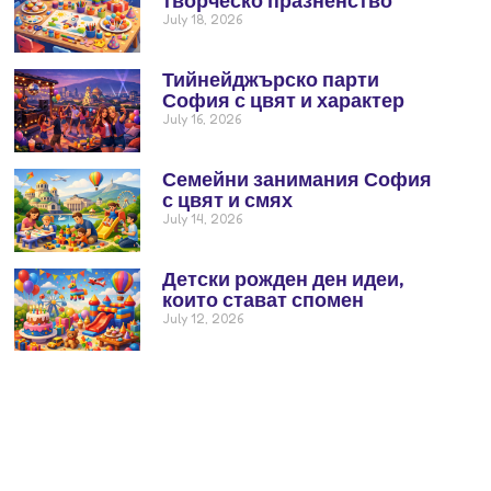
July 18, 2026
Тийнейджърско парти
София с цвят и характер
July 16, 2026
Семейни занимания София
с цвят и смях
July 14, 2026
Детски рожден ден идеи,
които стават спомен
July 12, 2026