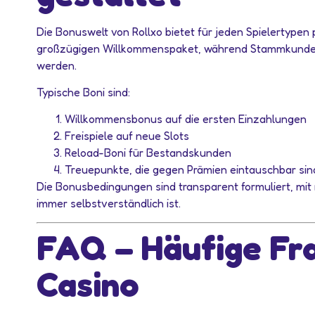
Die Bonuswelt von Rollxo bietet für jeden Spielertypen
großzügigen Willkommenspaket, während Stammkunden
werden.
Typische Boni sind:
Willkommensbonus auf die ersten Einzahlungen
Freispiele auf neue Slots
Reload-Boni für Bestandskunden
Treuepunkte, die gegen Prämien eintauschbar sin
Die Bonusbedingungen sind transparent formuliert, mi
immer selbstverständlich ist.
FAQ – Häufige Fr
Casino