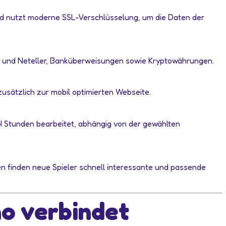
und nutzt moderne SSL-Verschlüsselung, um die Daten der
ill und Neteller, Banküberweisungen sowie Kryptowährungen.
zusätzlich zur mobil optimierten Webseite.
4 Stunden bearbeitet, abhängig von der gewählten
gen finden neue Spieler schnell interessante und passende
no verbindet