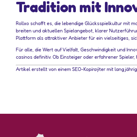
Tradition mit Inno
Rollxo schafft es, die lebendige Glücksspielkultur mit
breiten und aktuellen Spielangebot, klarer Nutzerführ
Plattform als attraktiver Anbieter für ein vielseitiges,
Für alle, die Wert auf Vielfalt, Geschwindigkeit und Inn
casinos
definitiv. Ob Einsteiger oder erfahrener Spieler,
Artikel erstellt von einem SEO-Kopiraýter mit langjähri