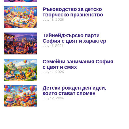
Ръководство за детско
творческо празненство
July 18, 2026
Тийнейджърско парти
София с цвят и характер
July 16, 2026
Семейни занимания София
с цвят и смях
July 14, 2026
Детски рожден ден идеи,
които стават спомен
July 12, 2026