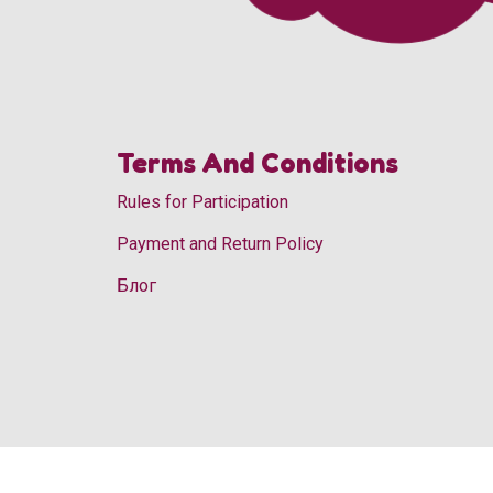
Terms And Conditions
Rules for Participation
Payment and Return Policy
Блог