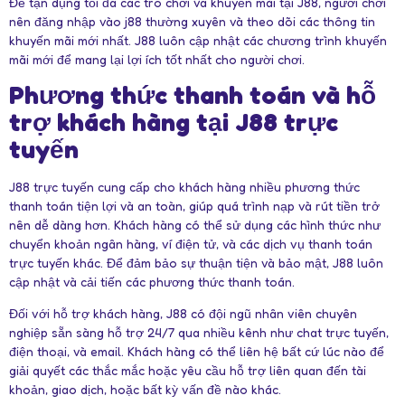
Để tận dụng tối đa các trò chơi và khuyến mãi tại J88, người chơi
nên đăng nhập vào j88 thường xuyên và theo dõi các thông tin
khuyến mãi mới nhất. J88 luôn cập nhật các chương trình khuyến
mãi mới để mang lại lợi ích tốt nhất cho người chơi.
Phương thức thanh toán và hỗ
trợ khách hàng tại J88 trực
tuyến
J88 trực tuyến cung cấp cho khách hàng nhiều phương thức
thanh toán tiện lợi và an toàn, giúp quá trình nạp và rút tiền trở
nên dễ dàng hơn. Khách hàng có thể sử dụng các hình thức như
chuyển khoản ngân hàng, ví điện tử, và các dịch vụ thanh toán
trực tuyến khác. Để đảm bảo sự thuận tiện và bảo mật, J88 luôn
cập nhật và cải tiến các phương thức thanh toán.
Đối với hỗ trợ khách hàng, J88 có đội ngũ nhân viên chuyên
nghiệp sẵn sàng hỗ trợ 24/7 qua nhiều kênh như chat trực tuyến,
điện thoại, và email. Khách hàng có thể liên hệ bất cứ lúc nào để
giải quyết các thắc mắc hoặc yêu cầu hỗ trợ liên quan đến tài
khoản, giao dịch, hoặc bất kỳ vấn đề nào khác.