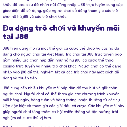
khẩu đã tạo, sau đó nhấn nút đăng nhập. J88 trực tuyến cung cấp
giao diện dễ sử dụng, giúp người chơi dễ dàng tham gia các trò
chơi nổ hũ j88 và các trò chơi khác.
Đa dạng trò chơi và khuyến mãi
tại J88
J88 hiện đang mở ra một thế giới cá cược thể thao và casino đa
dạng cho người chơi tại Việt Nam. Trò chơi tại J88 trực tuyến bao
gồm nhiều lựa chọn hấp dẫn như nổ hũ j88, cá cược thể thao,
casino trực tuyến và nhiều trò chơi khác. Người chơi có thể đăng
nhập vào j88 để trải nghiệm tất cả các trò chơi này một cách dễ
dàng và thuận tiện.
J88 cung cấp nhiều khuyến mãi hấp dẫn để thu hút và giữ chân
người chơi. Người chơi có thể tham gia các chương trình khuyến
mãi hàng ngày, hàng tuần và hàng tháng, nhận thưởng từ các sự
kiện đặc biệt và tham gia các giải đấu cá cược. Các khuyến mãi này
giúp người chơi tăng thêm cơ hội chiến thắng và tận hưởng trải
nghiệm cá cược thú vị hơn.