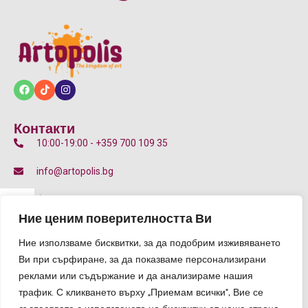
Контакти
10:00-19:00 - +359 700 109 35
info@artopolis.bg
бул. Цариградско шосе 135Д, 7-11 Км, 1784 София
p
Ние ценим поверителността Ви
Общи Условия
Ние използваме бисквитки, за да подобрим изживяването
Правила за участие
e
Ви при сърфиране, за да показваме персонализирани
Политика за плащане и връщане
реклами или съдържание и да анализираме нашия
l
трафик. С кликването върху „Приемам всички“, Вие се
Блог