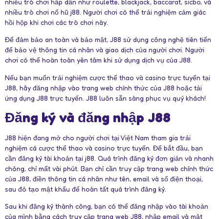
nhiều trò chơi hấp dẫn như roulette, blackjack, baccarat, sicbo, và
nhiều trò chơi nổ hũ j88. Người chơi có thể trải nghiệm cảm giác
hồi hộp khi chơi các trò chơi này.
Để đảm bảo an toàn và bảo mật, J88 sử dụng công nghệ tiên tiến
để bảo vệ thông tin cá nhân và giao dịch của người chơi. Người
chơi có thể hoàn toàn yên tâm khi sử dụng dịch vụ của J88.
Nếu bạn muốn trải nghiệm cược thể thao và casino trực tuyến tại
J88, hãy đăng nhập vào trang web chính thức của J88 hoặc tải
ứng dụng J88 trực tuyến. J88 luôn sẵn sàng phục vụ quý khách!
Đăng ký và đăng nhập J88
J88 hiện đang mở cho người chơi tại Việt Nam tham gia trải
nghiệm cá cược thể thao và casino trực tuyến. Để bắt đầu, bạn
cần đăng ký tài khoản tại j88. Quá trình đăng ký đơn giản và nhanh
chóng, chỉ mất vài phút. Bạn chỉ cần truy cập trang web chính thức
của J88, điền thông tin cá nhân như tên, email và số điện thoại,
sau đó tạo mật khẩu để hoàn tất quá trình đăng ký.
Sau khi đăng ký thành công, bạn có thể đăng nhập vào tài khoản
của mình bằng cách truy cập trang web J88, nhập email và mật