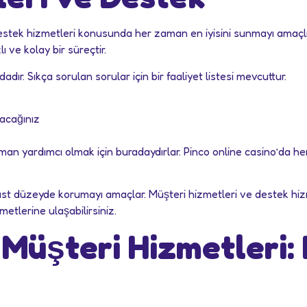
estek hizmetleri konusunda her zaman en iyisini sunmayı amaçlıy
 ve kolay bir süreçtir.
dır. Sıkça sorulan sorular için bir faaliyet listesi mevcuttur.
pacağınız
aman yardımcı olmak için buradaydırlar. Pinco online casino’da h
 üst düzeyde korumayı amaçlar. Müşteri hizmetleri ve destek hi
metlerine ulaşabilirsiniz.
 Müşteri Hizmetleri: 