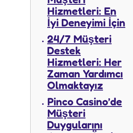
Hizmetleri: En
İyi Deneyimi İçin
24/7 Müşteri
Destek
Hizmetleri: Her
Zaman Yardımcı
Olmaktayız
Pinco Casino’de
Müşteri
Duygularını