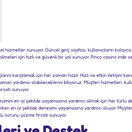
el hizmetler sunuyor. Güncel giriş sayfası, kullanıcıların kolayca
abilmeleri için hızlı ve güvenli bir yol sunuyor. Pinco casino indir 
larını karşılamak için her zaman hazır. Hızlı ve etkin iletişim kana
zaman yardımcı olabileceklerini biliyoruz. Müşteri hizmetleri, ku
ırsatı sunuyor.
yimini en iyi şekilde yaşamasına yardımcı olmak için her türlü 
ken en iyi şekilde deneyimi yaşamasına yardımcı oluyor. Müşteri 
lü sorunu çözme fırsatı sunuyor.
eri ve Destek