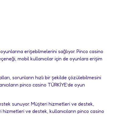
 oyunlarına erişebilmelerini sağlıyor. Pinco casino
seçeneği, mobil kullanıcılar için de oyunlara erişim
lları, sorunların hızlı bir şekilde çözülebilmesini
llanıcıların pinco casino TÜRKİYE’de oyun
destek sunuyor. Müşteri hizmetleri ve destek,
hizmetleri ve destek, kullanıcıların pinco casino