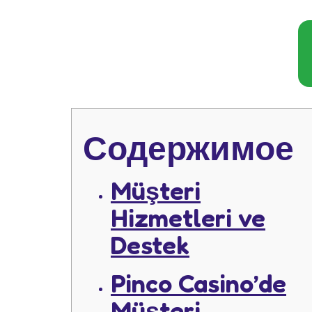
Содержимое
Müşteri
Hizmetleri ve
Destek
Pinco Casino’de
Müşteri