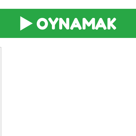
▶️ OYNAMAK