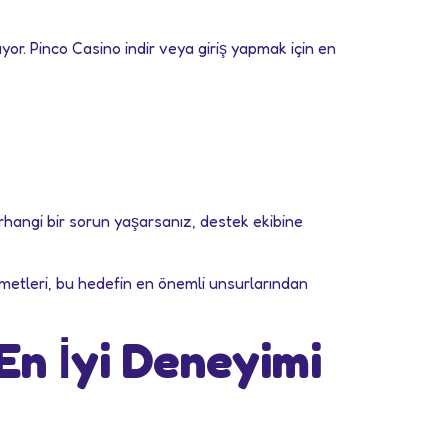
or. Pinco Casino indir veya giriş yapmak için en
erhangi bir sorun yaşarsanız, destek ekibine
zmetleri, bu hedefin en önemli unsurlarından
En İyi Deneyimi