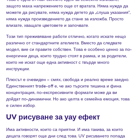
защото маха напрежението още от вратата. Няма нужда да
можете да рисувате, няма нужда детето да „слуша указания“,
няма нужда произведението да стане за изложба. Просто
влизате, хващате цветовете и започвате.
Този тип преживяване работи отлично, когато искате нещо
различно от стандартните ателиета. Вместо да следвате
модел, вие си правите собствен. Това е особено ценно за по-
енергични деца, които трудно стоят в рамка, и за родители,
които не искат още една активност с твърде много
инструкции.
Плюсът е очевиден – смях, свобода и реално време заедно.
Единственият trade-off е, че ако търсите тишина и фина
концентрация, по-експресивните формати може да ви
дойдат по-динамични. Но ако целта е семейна емоция, това
е силен избор.
UV рисуване
за уау ефект
Има активности, които са приятни. И има такива, за които
децата говорят още дни след това. UV рисуването попада