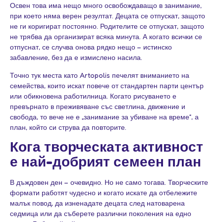
Освен това има нещо много освобождаващо в занимание,
при което няма верен резултат. Децата се отпускат, защото
не ги коригират постоянно. Родителите се отпускат, защото
не трябва да организират всяка минута. А когато всички се
отпуснат, се случва онова рядко нещо – истинско
забавление, без да е измислено насила.
Точно тук места като Artopolis печелят вниманието на
семейства, които искат повече от стандартен парти център
или обикновена работилница. Когато рисуването е
превърнато в преживяване със светлина, движение и
свобода, то вече не е „занимание за убиване на време“, а
план, който си струва да повторите.
Кога творческата активност
е най-добрият семеен план
В дъждовен ден – очевидно. Но не само тогава. Творческите
формати работят чудесно и когато искате да отбележите
малък повод, да изненадате децата след натоварена
седмица или да съберете различни поколения на едно