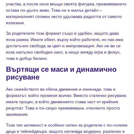
участва, а после носи вкъщи своята фигурка, преживяването
остава по-дълго живо. Това не е малък детайл –
материалният спомен често удължава радостта от самото
излизане.
За родителите този формат също е удобен, защото дава
ясна рамка. Имате обект, върху който работите, но пак има
достатъчно свобода за цвят и импровизация. Ако не ви се
иска напълно свободен хаос, а нещо между игра и фокус,
това е добър баланс.
Въртящи се маси и динамично
рисуване
Ако семейството ви обича движение и изненади, това е
форматът, който променя всичко. Вместо статично рисуване,
имате процес, в който движението става част от крайния
резултат. Това е по-скоро преживяване, отколкото просто
занимание.
Този тип активност е особено силен за родители с по-големи
деца и тийнейджъри, защото изглежда модерно, различно и