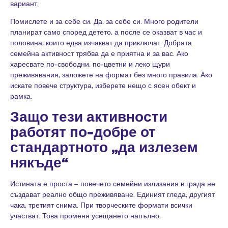
вариант.
Помислете и за себе си. Да, за себе си. Много родители
планират само според детето, а после се оказват в час и
половина, които едва изчакват да приключат. Добрата
семейна активност трябва да е приятна и за вас. Ако
харесвате по-свободни, по-цветни и леко щури
преживявания, заложете на формат без много правила. Ако
искате повече структура, изберете нещо с ясен обект и
рамка.
Защо тези активности
работят по-добре от
стандартното „да излезем
някъде“
Истината е проста – повечето семейни излизания в града не
създават реално общо преживяване. Единият гледа, другият
чака, третият снима. При творческите формати всички
участват. Това променя усещането напълно.