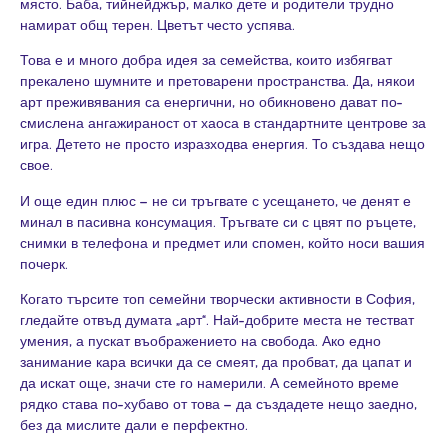
място. Баба, тийнейджър, малко дете и родители трудно
намират общ терен. Цветът често успява.
Това е и много добра идея за семейства, които избягват
прекалено шумните и претоварени пространства. Да, някои
арт преживявания са енергични, но обикновено дават по-
смислена ангажираност от хаоса в стандартните центрове за
игра. Детето не просто изразходва енергия. То създава нещо
свое.
И още един плюс – не си тръгвате с усещането, че денят е
минал в пасивна консумация. Тръгвате си с цвят по ръцете,
снимки в телефона и предмет или спомен, който носи вашия
почерк.
Когато търсите топ семейни творчески активности в София,
гледайте отвъд думата „арт“. Най-добрите места не тестват
умения, а пускат въображението на свобода. Ако едно
занимание кара всички да се смеят, да пробват, да цапат и
да искат още, значи сте го намерили. А семейното време
рядко става по-хубаво от това – да създадете нещо заедно,
без да мислите дали е перфектно.