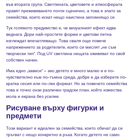
във втората група. Светлината, цветовете и атмосферата
правят преживяването почти сценично, а това е злато за
семейства, които искат нещо наистина запомнящо се.
Тук голямото предимство е, че визуалният ефект идва
веднага. Дори най-простите форми и цветови петна
изглеждат впечатляващо. Това сваля още повече
напрежението за родителите, които си мислят „не съм
творчески тип“. Под UV светлина нещата оживяват по свой
собствен начин.
Има едно „зависи“ – ако детето е много малко и е по-
чувствително към по-тъмна среда, добре е да изберете по-
кратка сесия или по-лек формат. Но за повечето семейства
това е точно онзи различен градски план, който измества
мола и екрана без усилие.
Рисуване върху фигурки и
предмети
Този вариант е идеален за семейства, които обичат да си
тръгват с нещо конкретно в ръка. Когато детето не само