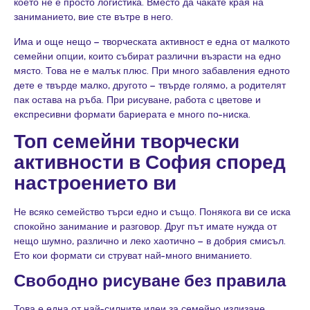
което не е просто логистика. Вместо да чакате края на
заниманието, вие сте вътре в него.
Има и още нещо – творческата активност е една от малкото
семейни опции, които събират различни възрасти на едно
място. Това не е малък плюс. При много забавления едното
дете е твърде малко, другото – твърде голямо, а родителят
пак остава на ръба. При рисуване, работа с цветове и
експресивни формати бариерата е много по-ниска.
Топ семейни творчески
активности в София според
настроението ви
Не всяко семейство търси едно и също. Понякога ви се иска
спокойно занимание и разговор. Друг път имате нужда от
нещо шумно, различно и леко хаотично – в добрия смисъл.
Ето кои формати си струват най-много вниманието.
Свободно рисуване без правила
Това е една от най-силните идеи за семейно излизане,