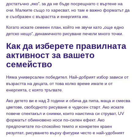
достатъчно „яко“, за да не бъде посрещнато с въртене на
очи. Малките също го харесват, но там е важно форматът да
е съобразен с възрастта и енергията им.
Когато искате семеен план, който не звучи като „още едно
детско нещо“, динамичното рисуване печели много точки.
Как да изберете правилната
активност за вашето
семейство
Няма универсален победител. Най-добрият избор зависи от
възрастта на децата, от това колко време имате и от
енергията, с която тръгвате.
Ако детето ви е над 3 години и обича да пипа, маца и смесва
цветове, свободното рисуване е чудесен старт. Ако искате
повече спектакъл и снимки, които наистина си струват, UV
форматът обикновено носи по-силен ефект. Ако
предпочитате по-спокойно темпо и конкретен краен
резултат, рисуването върху фигурки често е най-удобният