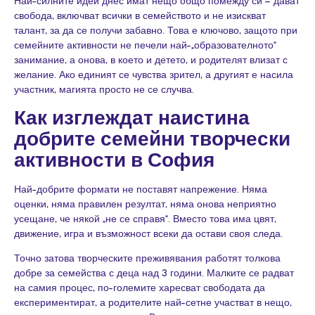
Най-силните идеи днес имат нещо общо помежду си – дават
свобода, включват всички в семейството и не изискват
талант, за да се получи забавно. Това е ключово, защото при
семейните активности не печели най-„образователното“
занимание, а онова, в което и детето, и родителят влизат с
желание. Ако единият се чувства зрител, а другият е насила
участник, магията просто не се случва.
Как изглеждат наистина
добрите семейни творчески
активности в София
Най-добрите формати не поставят напрежение. Няма
оценки, няма правилен резултат, няма онова неприятно
усещане, че някой „не се справя“. Вместо това има цвят,
движение, игра и възможност всеки да остави своя следа.
Точно затова творческите преживявания работят толкова
добре за семейства с деца над 3 години. Малките се радват
на самия процес, по-големите харесват свободата да
експериментират, а родителите най-сетне участват в нещо,