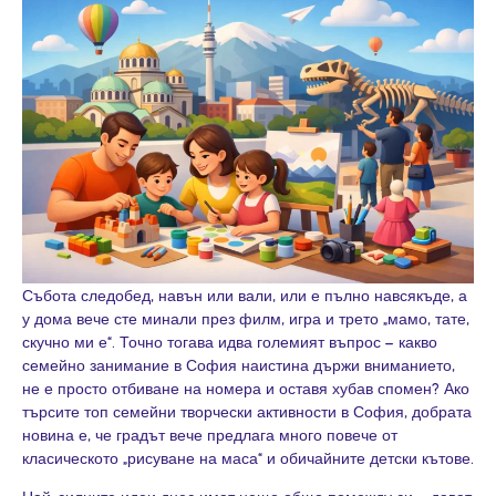
Събота следобед, навън или вали, или е пълно навсякъде, а
у дома вече сте минали през филм, игра и трето „мамо, тате,
скучно ми е“. Точно тогава идва големият въпрос – какво
семейно занимание в София наистина държи вниманието,
не е просто отбиване на номера и оставя хубав спомен? Ако
търсите топ семейни творчески активности в София, добрата
новина е, че градът вече предлага много повече от
класическото „рисуване на маса“ и обичайните детски кътове.