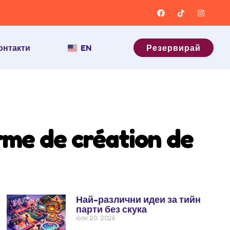
онтакти
EN
Резервирай
rme de création de
Най-различни идеи за тийн
парти без скука
юли 20, 2026