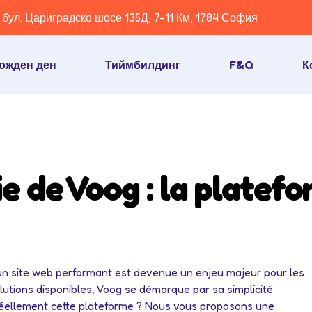
бул. Цариградско шосе 135Д, 7-11 Км, 1784 София
ожден ден
Тиймбилдинг
F&Q
К
 de Voog : la platefo
’un site web performant est devenue un enjeu majeur pour les
olutions disponibles, Voog se démarque par sa simplicité
 réellement cette plateforme ? Nous vous proposons une