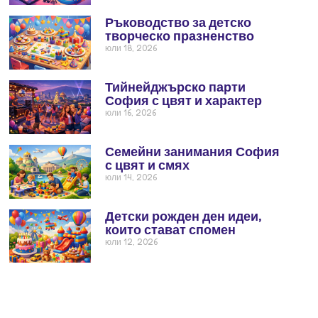
Ръководство за детско
творческо празненство
юли 18, 2026
Тийнейджърско парти
София с цвят и характер
юли 16, 2026
Семейни занимания София
с цвят и смях
юли 14, 2026
Детски рожден ден идеи,
които стават спомен
юли 12, 2026