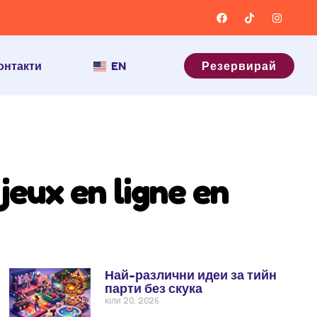
онтакти
EN
Резервирай
jeux en ligne en
Най-различни идеи за тийн
парти без скука
юли 20, 2026