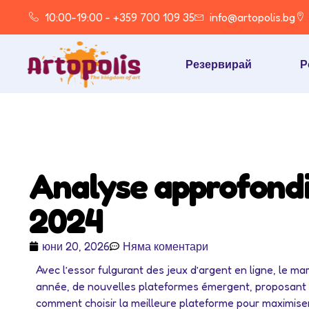
10:00-19:00 - +359 700 109 35
info@artopolis.bg
Резервирай
Р
Analyse approfondi
2024
юни 20, 2026
Няма коментари
Avec l’essor fulgurant des jeux d’argent en ligne, le 
année, de nouvelles plateformes émergent, proposant d
comment choisir la meilleure plateforme pour maximiser 