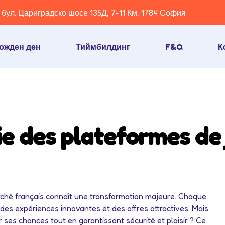
бул. Цариградско шосе 135Д, 7-11 Км, 1784 София
ожден ден
Тиймбилдинг
F&Q
К
e des plateformes de 
marché français connaît une transformation majeure. Chaque
es expériences innovantes et des offres attractives. Mais
ses chances tout en garantissant sécurité et plaisir ? Ce