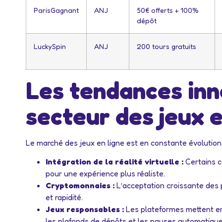
ParisGagnant
ANJ
50€ offerts + 100%
dépôt
LuckySpin
ANJ
200 tours gratuits
Les tendances inn
secteur des jeux e
Le marché des jeux en ligne est en constante évolutio
Intégration de la réalité virtuelle :
Certains c
pour une expérience plus réaliste.
Cryptomonnaies :
L’acceptation croissante des 
et rapidité.
Jeux responsables :
Les plateformes mettent en 
les plafonds de dépôts et les pauses automatique