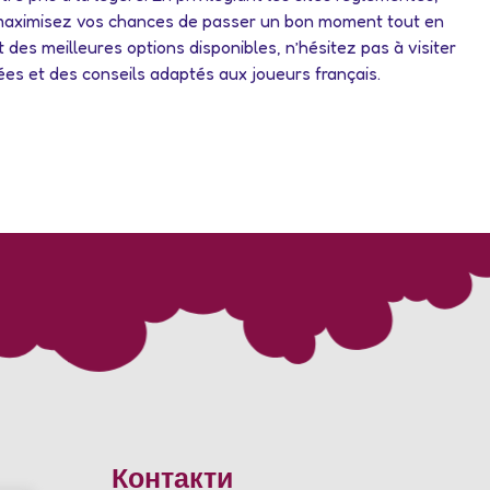
s maximisez vos chances de passer un bon moment tout en
es meilleures options disponibles, n’hésitez pas à visiter
lées et des conseils adaptés aux joueurs français.
Контакти