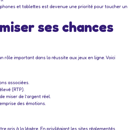
tphones et tablettes est devenue une priorité pour toucher un
imiser ses chances
n rôle important dans la réussite aux jeux en ligne. Voici
ions associées.
 élevé (RTP).
e miser de l’argent réel.
’emprise des émotions.
re pris à la légère. En privilégiant les sites réglementés,