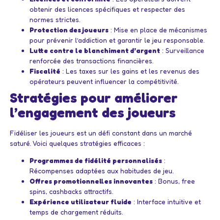
obtenir des licences spécifiques et respecter des
normes strictes.
Protection des joueurs
: Mise en place de mécanismes
pour prévenir l’addiction et garantir le jeu responsable.
Lutte contre le blanchiment d’argent
: Surveillance
renforcée des transactions financières.
Fiscalité
: Les taxes sur les gains et les revenus des
opérateurs peuvent influencer la compétitivité.
Stratégies pour améliorer
l’engagement des joueurs
Fidéliser les joueurs est un défi constant dans un marché
saturé. Voici quelques stratégies efficaces :
Programmes de fidélité personnalisés
:
Récompenses adaptées aux habitudes de jeu.
Offres promotionnelles innovantes
: Bonus, free
spins, cashbacks attractifs.
Expérience utilisateur fluide
: Interface intuitive et
temps de chargement réduits.