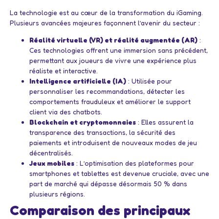
La technologie est au cœur de la transformation du iGaming.
Plusieurs avancées majeures façonnent l’avenir du secteur :
Réalité virtuelle (VR) et réalité augmentée (AR)
:
Ces technologies offrent une immersion sans précédent,
permettant aux joueurs de vivre une expérience plus
réaliste et interactive.
Intelligence artificielle (IA)
: Utilisée pour
personnaliser les recommandations, détecter les
comportements frauduleux et améliorer le support
client via des chatbots.
Blockchain et cryptomonnaies
: Elles assurent la
transparence des transactions, la sécurité des
paiements et introduisent de nouveaux modes de jeu
décentralisés.
Jeux mobiles
: L’optimisation des plateformes pour
smartphones et tablettes est devenue cruciale, avec une
part de marché qui dépasse désormais 50 % dans
plusieurs régions.
Comparaison des principaux