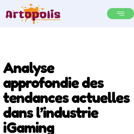
Analyse
approfondie des
tendances actuelles
dans l’industrie
iGaming