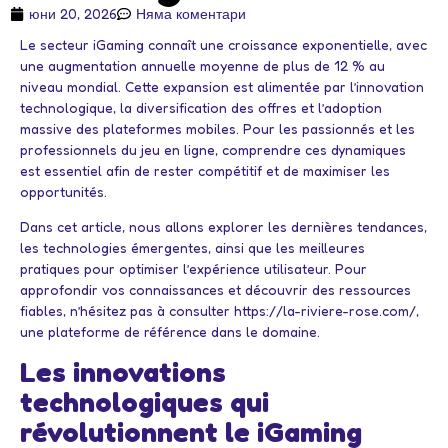
юни 20, 2026
Няма коментари
Le secteur iGaming connaît une croissance exponentielle, avec
une augmentation annuelle moyenne de plus de 12 % au
niveau mondial. Cette expansion est alimentée par l’innovation
technologique, la diversification des offres et l’adoption
massive des plateformes mobiles. Pour les passionnés et les
professionnels du jeu en ligne, comprendre ces dynamiques
est essentiel afin de rester compétitif et de maximiser les
opportunités.
Dans cet article, nous allons explorer les dernières tendances,
les technologies émergentes, ainsi que les meilleures
pratiques pour optimiser l’expérience utilisateur. Pour
approfondir vos connaissances et découvrir des ressources
fiables, n’hésitez pas à consulter
https://la-riviere-rose.com/
,
une plateforme de référence dans le domaine.
Les innovations
technologiques qui
révolutionnent le iGaming