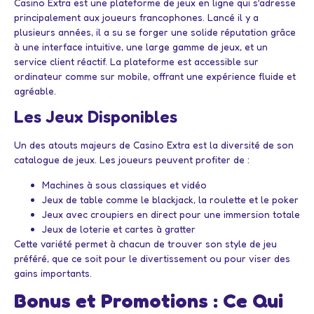
Casino Extra est une plateforme de jeux en ligne qui s’adresse
principalement aux joueurs francophones. Lancé il y a
plusieurs années, il a su se forger une solide réputation grâce
à une interface intuitive, une large gamme de jeux, et un
service client réactif. La plateforme est accessible sur
ordinateur comme sur mobile, offrant une expérience fluide et
agréable.
Les Jeux Disponibles
Un des atouts majeurs de Casino Extra est la diversité de son
catalogue de jeux. Les joueurs peuvent profiter de :
Machines à sous classiques et vidéo
Jeux de table comme le blackjack, la roulette et le poker
Jeux avec croupiers en direct pour une immersion totale
Jeux de loterie et cartes à gratter
Cette variété permet à chacun de trouver son style de jeu
préféré, que ce soit pour le divertissement ou pour viser des
gains importants.
Bonus et Promotions : Ce Qui