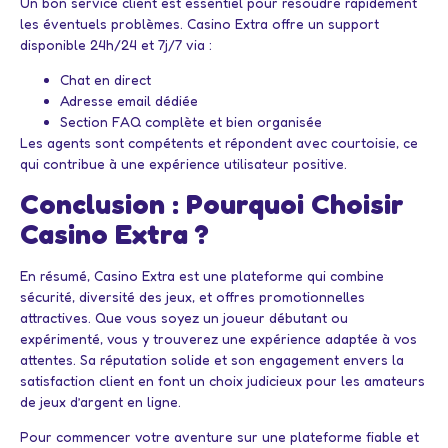
Un bon service client est essentiel pour résoudre rapidement
les éventuels problèmes. Casino Extra offre un support
disponible 24h/24 et 7j/7 via :
Chat en direct
Adresse email dédiée
Section FAQ complète et bien organisée
Les agents sont compétents et répondent avec courtoisie, ce
qui contribue à une expérience utilisateur positive.
Conclusion : Pourquoi Choisir
Casino Extra ?
En résumé, Casino Extra est une plateforme qui combine
sécurité, diversité des jeux, et offres promotionnelles
attractives. Que vous soyez un joueur débutant ou
expérimenté, vous y trouverez une expérience adaptée à vos
attentes. Sa réputation solide et son engagement envers la
satisfaction client en font un choix judicieux pour les amateurs
de jeux d’argent en ligne.
Pour commencer votre aventure sur une plateforme fiable et