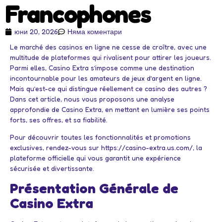
Francophones
юни 20, 2026
Няма коментари
Le marché des casinos en ligne ne cesse de croître, avec une
multitude de plateformes qui rivalisent pour attirer les joueurs.
Parmi elles, Casino Extra s’impose comme une destination
incontournable pour les amateurs de jeux d’argent en ligne.
Mais qu’est-ce qui distingue réellement ce casino des autres ?
Dans cet article, nous vous proposons une analyse
approfondie de Casino Extra, en mettant en lumière ses points
forts, ses offres, et sa fiabilité.
Pour découvrir toutes les fonctionnalités et promotions
exclusives, rendez-vous sur
https://casino-extra.us.com/
, la
plateforme officielle qui vous garantit une expérience
sécurisée et divertissante.
Présentation Générale de
Casino Extra