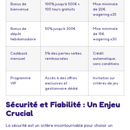
Bonus de
100% jusqu’à 500€ +
Mise minimale
bienvenue
100 tours gratuits
de 20€,
wagering x35
Bonus de
50% jusqu’à 300€
Mise minimale
dépôt
de 15€,
hebdomadaire
wagering x30
Cashback
5% des pertes nettes
Crédit
mensuel
remboursées
automatique,
sans conditions
Programme
Accès à des offres
Invitation sur
VIP
exclusives et
critères de jeu
gestionnaire dédié
Sécurité et Fiabilité : Un Enjeu
Crucial
La sécurité est un critère incontournable pour choisir un