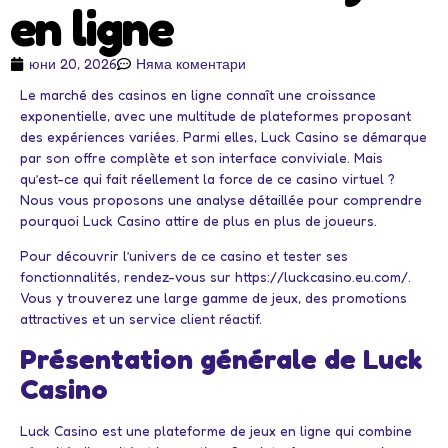
en ligne
юни 20, 2026
Няма коментари
Le marché des casinos en ligne connaît une croissance
exponentielle, avec une multitude de plateformes proposant
des expériences variées. Parmi elles, Luck Casino se démarque
par son offre complète et son interface conviviale. Mais
qu’est-ce qui fait réellement la force de ce casino virtuel ?
Nous vous proposons une analyse détaillée pour comprendre
pourquoi Luck Casino attire de plus en plus de joueurs.
Pour découvrir l’univers de ce casino et tester ses
fonctionnalités, rendez-vous sur
https://luckcasino.eu.com/
.
Vous y trouverez une large gamme de jeux, des promotions
attractives et un service client réactif.
Présentation générale de Luck
Casino
Luck Casino est une plateforme de jeux en ligne qui combine