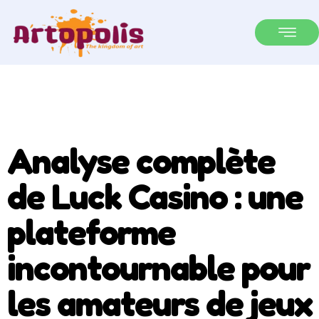
Analyse complète
de Luck Casino : une
plateforme
incontournable pour
les amateurs de jeux