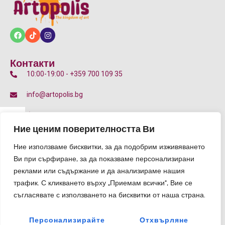
Контакти
10:00-19:00 - +359 700 109 35
info@artopolis.bg
бул. Цариградско шосе 135Д, 7-11 Км, 1784 София
p
Ние ценим поверителността Ви
Общи Условия
Ние използваме бисквитки, за да подобрим изживяването
Правила за участие
e
Ви при сърфиране, за да показваме персонализирани
Политика за плащане и връщане
реклами или съдържание и да анализираме нашия
l
трафик. С кликването върху „Приемам всички“, Вие се
Блог
съгласявате с използването на бисквитки от наша страна.
r
Персонализирайте
Отхвърляне