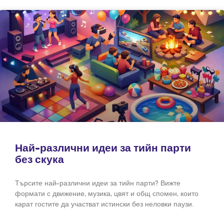
Най-различни идеи за тийн парти
без скука
Търсите най-различни идеи за тийн парти? Вижте
формати с движение, музика, цвят и общ спомен, които
карат гостите да участват истински без неловки паузи.