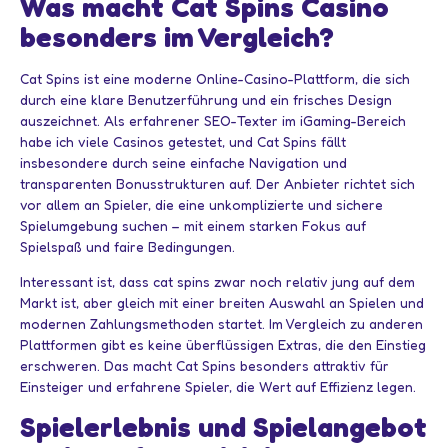
Was macht Cat Spins Casino
besonders im Vergleich?
Cat Spins ist eine moderne Online-Casino-Plattform, die sich
durch eine klare Benutzerführung und ein frisches Design
auszeichnet. Als erfahrener SEO-Texter im iGaming-Bereich
habe ich viele Casinos getestet, und Cat Spins fällt
insbesondere durch seine einfache Navigation und
transparenten Bonusstrukturen auf. Der Anbieter richtet sich
vor allem an Spieler, die eine unkomplizierte und sichere
Spielumgebung suchen – mit einem starken Fokus auf
Spielspaß und faire Bedingungen.
Interessant ist, dass
cat spins
zwar noch relativ jung auf dem
Markt ist, aber gleich mit einer breiten Auswahl an Spielen und
modernen Zahlungsmethoden startet. Im Vergleich zu anderen
Plattformen gibt es keine überflüssigen Extras, die den Einstieg
erschweren. Das macht Cat Spins besonders attraktiv für
Einsteiger und erfahrene Spieler, die Wert auf Effizienz legen.
Spielerlebnis und Spielangebot