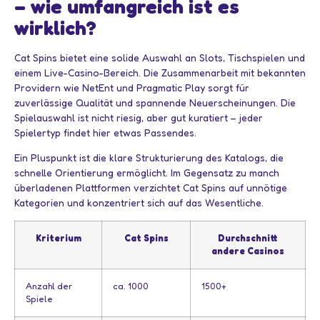
– wie umfangreich ist es
wirklich?
Cat Spins bietet eine solide Auswahl an Slots, Tischspielen und
einem Live-Casino-Bereich. Die Zusammenarbeit mit bekannten
Providern wie NetEnt und Pragmatic Play sorgt für
zuverlässige Qualität und spannende Neuerscheinungen. Die
Spielauswahl ist nicht riesig, aber gut kuratiert – jeder
Spielertyp findet hier etwas Passendes.
Ein Pluspunkt ist die klare Strukturierung des Katalogs, die
schnelle Orientierung ermöglicht. Im Gegensatz zu manch
überladenen Plattformen verzichtet Cat Spins auf unnötige
Kategorien und konzentriert sich auf das Wesentliche.
Kriterium
Cat Spins
Durchschnitt
andere Casinos
Anzahl der
ca. 1000
1500+
Spiele