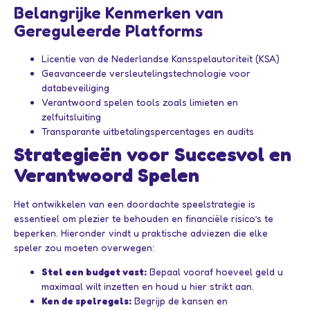
Belangrijke Kenmerken van
Gereguleerde Platforms
Licentie van de Nederlandse Kansspelautoriteit (KSA)
Geavanceerde versleutelingstechnologie voor
databeveiliging
Verantwoord spelen tools zoals limieten en
zelfuitsluiting
Transparante uitbetalingspercentages en audits
Strategieën voor Succesvol en
Verantwoord Spelen
Het ontwikkelen van een doordachte speelstrategie is
essentieel om plezier te behouden en financiële risico’s te
beperken. Hieronder vindt u praktische adviezen die elke
speler zou moeten overwegen:
Stel een budget vast:
Bepaal vooraf hoeveel geld u
maximaal wilt inzetten en houd u hier strikt aan.
Ken de spelregels:
Begrijp de kansen en