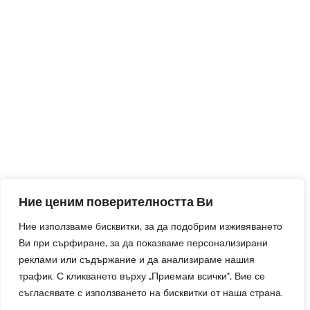
p
Ние ценим поверителността Ви
Ние използваме бисквитки, за да подобрим изживяването
e
Ви при сърфиране, за да показваме персонализирани
реклами или съдържание и да анализираме нашия
l
трафик. С кликването върху „Приемам всички“, Вие се
съгласявате с използването на бисквитки от наша страна.
r