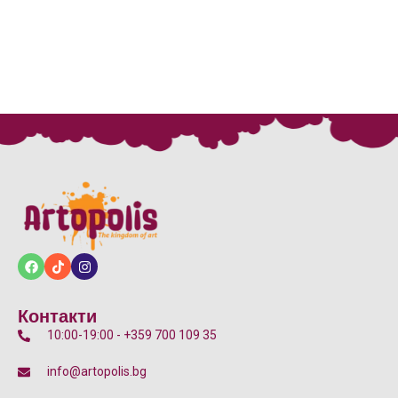
Контакти
10:00-19:00 - +359 700 109 35
info@artopolis.bg