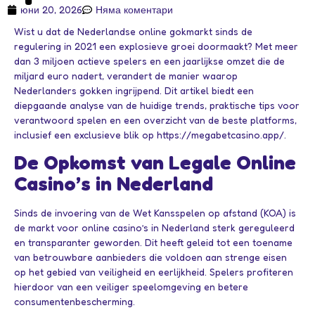
юни 20, 2026
Няма коментари
Wist u dat de Nederlandse online gokmarkt sinds de
regulering in 2021 een explosieve groei doormaakt? Met meer
dan 3 miljoen actieve spelers en een jaarlijkse omzet die de
miljard euro nadert, verandert de manier waarop
Nederlanders gokken ingrijpend. Dit artikel biedt een
diepgaande analyse van de huidige trends, praktische tips voor
verantwoord spelen en een overzicht van de beste platforms,
inclusief een exclusieve blik op
https://megabetcasino.app/
.
De Opkomst van Legale Online
Casino’s in Nederland
Sinds de invoering van de Wet Kansspelen op afstand (KOA) is
de markt voor online casino’s in Nederland sterk gereguleerd
en transparanter geworden. Dit heeft geleid tot een toename
van betrouwbare aanbieders die voldoen aan strenge eisen
op het gebied van veiligheid en eerlijkheid. Spelers profiteren
hierdoor van een veiliger speelomgeving en betere
consumentenbescherming.