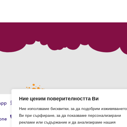
Ние ценим поверителността Ви
App
Ние използваме бисквитки, за да подобрим изживяването
Ви при сърфиране, за да показваме персонализирани
one
реклами или съдържание и да анализираме нашия