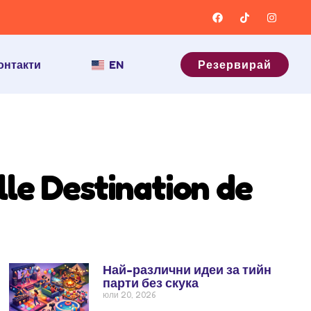
онтакти
EN
Резервирай
lle Destination de
Най-различни идеи за тийн
парти без скука
юли 20, 2026