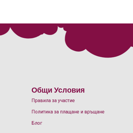
Общи Условия
Правила за участие
Политика за плащане и връщане
Блог