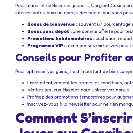
Pour attirer et fidéliser ses joueurs, Corgibet Casino 
intéressantes. Voici un aperçu des bonus que vous pouv
Bonus de bienvenue :
souvent un pourcentage su
Bonus sans dépôt :
une somme offerte pour teste
Promotions hebdomadaires :
cashback, reload 
Programme VIP :
récompenses exclusives pour les
Conseils pour Profiter
Pour optimiser vos gains, il est important de bien compr
Lisez attentivement les termes et conditions, no
Vérifiez les jeux éligibles pour utiliser vos bonus.
Profitez des promotions temporaires pour augment
Inscrivez-vous à la newsletter pour ne rien manqu
Comment S’inscri
Jouer sur Corgibe