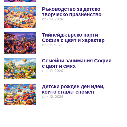
Ръководство за детско
творческо празненство
юли 18, 2026
Тийнейджърско парти
София с цвят и характер
юли 16, 2026
Семейни занимания София
с цвят и смях
юли 14, 2026
Детски рожден ден идеи,
които стават спомен
юли 12, 2026