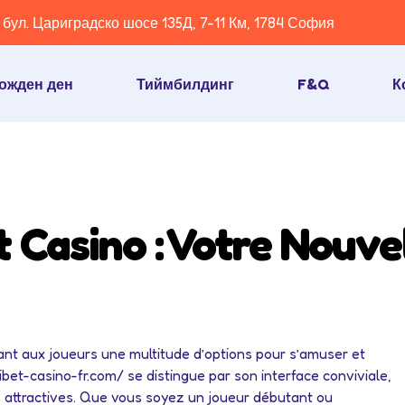
бул. Цариградско шосе 135Д, 7-11 Км, 1784 София
ожден ден
Тиймбилдинг
F&Q
К
Casino : Votre Nouve
rant aux joueurs une multitude d’options pour s’amuser et
ibet-casino-fr.com/
se distingue par son interface conviviale,
es attractives. Que vous soyez un joueur débutant ou