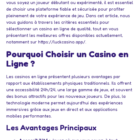
vous soyez un joueur débutant ou expérimenté, il est essentiel
de choisir une plateforme fiable et sécurisée pour profiter
pleinement de votre expérience de jeu. Dans cet article, nous
vous guidons à travers les critères essentiels pour
sélectionner un casino en ligne de qualité, tout en vous
présentant les meilleures offres disponibles actuellement,
notamment sur
https://luckcasino.app/
.
Pourquoi Choisir un Casino en
Ligne ?
Les casinos en ligne présentent plusieurs avantages par
rapport aux établissements physiques traditionnels. Ils offrent
une accessibilité 24h/24, une large gamme de jeux, et souvent
des bonus attractifs pour les nouveaux joueurs. De plus, la
technologie moderne permet aujourd’hui des expériences
immersives grâce aux jeux en direct et aux applications
mobiles performantes.
Les Avantages Principaux