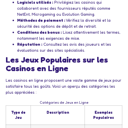
Logiciels utilisés :
Privilégiez les casinos qui
collaborent avec des fournisseurs réputés comme
NetEnt, Microgaming ou Evolution Gaming.
Méthodes de paiement :
Vérifiez la diversité et la
sécurité des options de dépôt et de retrait.
Conditions des bonus :
Lisez attentivement les termes,
notamment les exigences de mise.
Réputation :
Consultez les avis des joueurs et les
évaluations sur des sites spécialisés.
Les Jeux Populaires sur les
Casinos en Ligne
Les casinos en ligne proposent une vaste gamme de jeux pour
satisfaire tous les goûts. Voici un aperçu des catégories les
plus appréciées :
Catégories de Jeux en Ligne
Type de
Description
Exemples
Jeu
Populaires