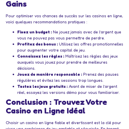
Gains
Pour optimiser vos chances de succès sur les casinos en ligne,
voici quelques recommandations pratiques :
Fixez un budget :
Ne jouez jamais avec de l’argent que
vous ne pouvez pas vous permettre de perdre.
Profitez des bonus :
Utilisez les offres promotionnelles
pour augmenter votre capital de jeu.
Connaissez les règles :
Maîtrisez les règles des jeux
auxquels vous jouez pour prendre de meilleures
décisions.
Jouez de manière responsable :
Prenez des pauses
régulières et évitez les sessions trop longues.
Testez les jeux gratuits :
Avant de miser de l’argent
réel, essayez les versions démo pour vous familiariser.
Conclusion : Trouvez Votre
Casino en Ligne Idéal
Choisir un casino en ligne fiable et divertissant est la clé pour
vivre une expérience de jeu agréable et sécurisée. En tenant