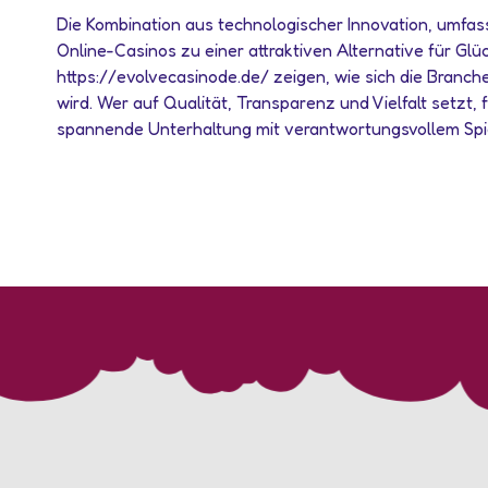
Die Kombination aus technologischer Innovation, umf
Online-Casinos zu einer attraktiven Alternative für Glü
https://evolvecasinode.de/
zeigen, wie sich die Branch
wird. Wer auf Qualität, Transparenz und Vielfalt setzt,
spannende Unterhaltung mit verantwortungsvollem Spie