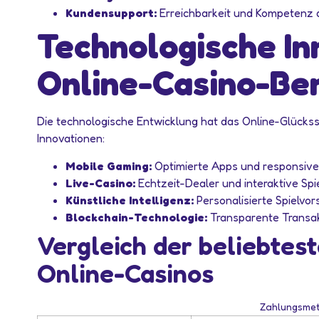
Kundensupport:
Erreichbarkeit und Kompetenz d
Technologische In
Online-Casino-Be
Die technologische Entwicklung hat das Online-Glückss
Innovationen:
Mobile Gaming:
Optimierte Apps und responsive
Live-Casino:
Echtzeit-Dealer und interaktive Spi
Künstliche Intelligenz:
Personalisierte Spielvo
Blockchain-Technologie:
Transparente Transakt
Vergleich der beliebte
Online-Casinos
Zahlungsmet