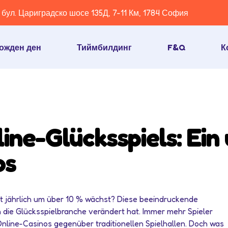
бул. Цариградско шосе 135Д, 7-11 Км, 1784 София
ожден ден
Тиймбилдинг
F&Q
К
ine-Glücksspiels: Ein
os
it jährlich um über 10 % wächst? Diese beeindruckende
ch die Glücksspielbranche verändert hat. Immer mehr Spieler
nline-Casinos gegenüber traditionellen Spielhallen. Doch was