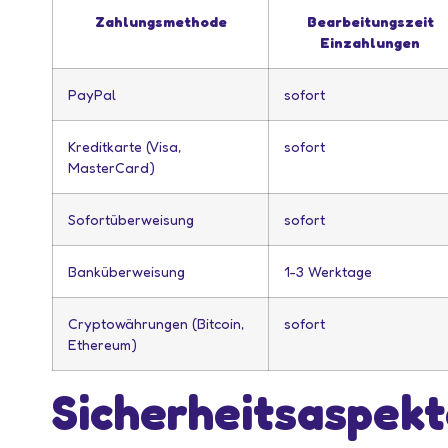
Zahlungsmethode
Bearbeitungszeit
Einzahlungen
PayPal
sofort
Kreditkarte (Visa,
sofort
MasterCard)
Sofortüberweisung
sofort
Banküberweisung
1-3 Werktage
Cryptowährungen (Bitcoin,
sofort
Ethereum)
Sicherheitsaspekt