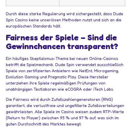
Durch diese starke Regulierung wird sichergestellt, dass Dude
Spin Casino keine unseriösen Methoden nutzt und sich an die
europäischen Standards hält.
Fairness der Spiele – Sind die
Gewinnchancen transparent?
Ein häufiges Skeptizismus-Thema bei neuen Online-Casinos
betrifft die Spielmechanik. Dude Spin verwendet ausschließlich
Spiele von zertifizierten Anbietern wie NetEnt, Microgaming,
Evolution Gaming und Pragmatic Play. Diese Hersteller
unterziehen ihre Spiele regelmäßigen Prüfungen von
unabhängigen Testlaboren wie eCOGRA oder iTech Labs.
Die Fairness wird durch Zufallszahlengeneratoren (RNG)
garantiert, die verlustfreie und ungefilterte Zufallsverteilungen
gewährleisten. Alle Spiele im Casino weisen zudem RTP-Werte
(Return to Player) zwischen 95 % und 97 % auf, was sich im
guten Durchschnitt des Marktes bewegt.