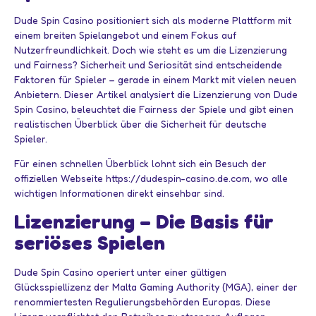
Dude Spin Casino positioniert sich als moderne Plattform mit
einem breiten Spielangebot und einem Fokus auf
Nutzerfreundlichkeit. Doch wie steht es um die Lizenzierung
und Fairness? Sicherheit und Seriosität sind entscheidende
Faktoren für Spieler – gerade in einem Markt mit vielen neuen
Anbietern. Dieser Artikel analysiert die Lizenzierung von Dude
Spin Casino, beleuchtet die Fairness der Spiele und gibt einen
realistischen Überblick über die Sicherheit für deutsche
Spieler.
Für einen schnellen Überblick lohnt sich ein Besuch der
offiziellen Webseite
https://dudespin-casino.de.com
, wo alle
wichtigen Informationen direkt einsehbar sind.
Lizenzierung – Die Basis für
seriöses Spielen
Dude Spin Casino operiert unter einer gültigen
Glücksspiellizenz der Malta Gaming Authority (MGA), einer der
renommiertesten Regulierungsbehörden Europas. Diese