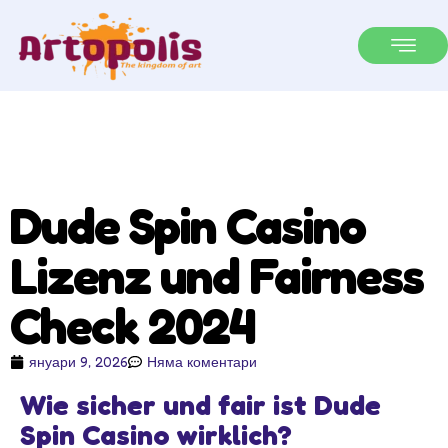
Dude Spin Casino
Lizenz und Fairness
Check 2024
януари 9, 2026
Няма коментари
Wie sicher und fair ist Dude
Spin Casino wirklich?