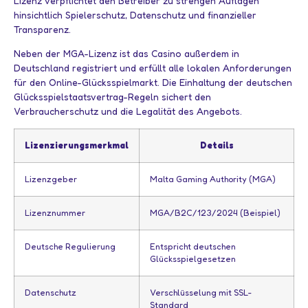
Lizenz verpflichtet den Betreiber zu strengen Auflagen
hinsichtlich Spielerschutz, Datenschutz und finanzieller
Transparenz.
Neben der MGA-Lizenz ist das Casino außerdem in
Deutschland registriert und erfüllt alle lokalen Anforderungen
für den Online-Glücksspielmarkt. Die Einhaltung der deutschen
Glücksspielstaatsvertrag-Regeln sichert den
Verbraucherschutz und die Legalität des Angebots.
Lizenzierungsmerkmal
Details
Lizenzgeber
Malta Gaming Authority (MGA)
Lizenznummer
MGA/B2C/123/2024 (Beispiel)
Deutsche Regulierung
Entspricht deutschen
Glücksspielgesetzen
Datenschutz
Verschlüsselung mit SSL-
Standard