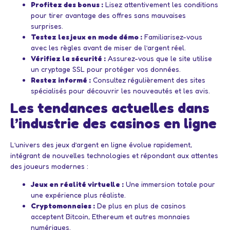
Profitez des bonus :
Lisez attentivement les conditions
pour tirer avantage des offres sans mauvaises
surprises.
Testez les jeux en mode démo :
Familiarisez-vous
avec les règles avant de miser de l’argent réel.
Vérifiez la sécurité :
Assurez-vous que le site utilise
un cryptage SSL pour protéger vos données.
Restez informé :
Consultez régulièrement des sites
spécialisés pour découvrir les nouveautés et les avis.
Les tendances actuelles dans
l’industrie des casinos en ligne
L’univers des jeux d’argent en ligne évolue rapidement,
intégrant de nouvelles technologies et répondant aux attentes
des joueurs modernes :
Jeux en réalité virtuelle :
Une immersion totale pour
une expérience plus réaliste.
Cryptomonnaies :
De plus en plus de casinos
acceptent Bitcoin, Ethereum et autres monnaies
numériques.