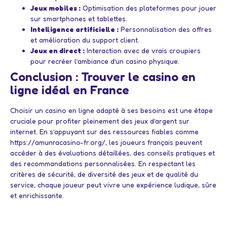
Jeux mobiles :
Optimisation des plateformes pour jouer
sur smartphones et tablettes.
Intelligence artificielle :
Personnalisation des offres
et amélioration du support client.
Jeux en direct :
Interaction avec de vrais croupiers
pour recréer l’ambiance d’un casino physique.
Conclusion : Trouver le casino en
ligne idéal en France
Choisir un casino en ligne adapté à ses besoins est une étape
cruciale pour profiter pleinement des jeux d’argent sur
internet. En s’appuyant sur des ressources fiables comme
https://amunracasino-fr.org/
, les joueurs français peuvent
accéder à des évaluations détaillées, des conseils pratiques et
des recommandations personnalisées. En respectant les
critères de sécurité, de diversité des jeux et de qualité du
service, chaque joueur peut vivre une expérience ludique, sûre
et enrichissante.