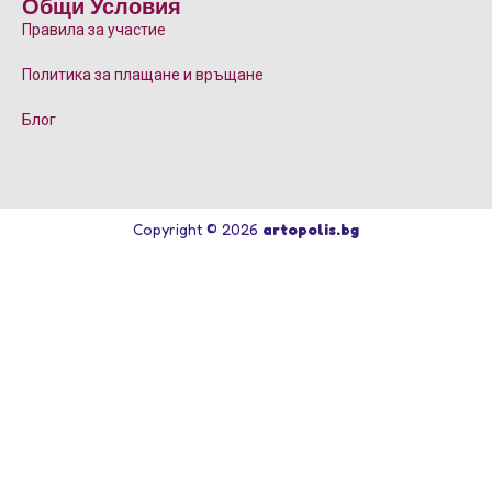
Общи Условия
Правила за участие
Политика за плащане и връщане
Блог
Copyright © 2026
artopolis.bg