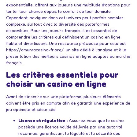
exponentielle, offrant aux joueurs une multitude d’options pour
tenter leur chance depuis le confort de leur domicile.
Cependant, naviguer dans cet univers peut parfois sembler
complexe, surtout avec la diversité des plateformes
disponibles. Pour les joueurs français, il est essentiel de
comprendre les critères qui définissent un casino en ligne
fiable et divertissant. Une ressource précieuse pour cela est
https://amunracasino-fr.org/
, un site dédié à l’analyse et à la
présentation des meilleurs casinos en ligne adaptés au marché
français.
Les critères essentiels pour
choisir un casino en ligne
Avant de s’inscrire sur une plateforme, plusieurs éléments
doivent être pris en compte afin de garantir une expérience de
jeu optimale et sécurisée.
Licence et régulation :
Assurez-vous que le casino
possède une licence valide délivrée par une autorité
reconnue, garantissant la légalité et la sécurité des