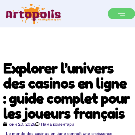
Explorer l’univers
des casinos en ligne
: guide complet pour
les joueurs français
юни 20, 2026
Няма коментари
Le monde des casinos en ligne connaît une croissance