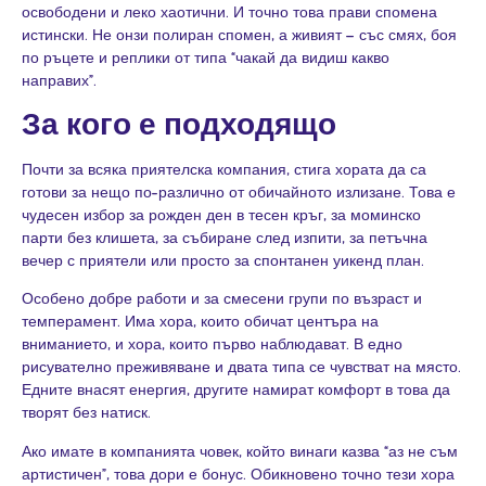
освободени и леко хаотични. И точно това прави спомена
истински. Не онзи полиран спомен, а живият – със смях, боя
по ръцете и реплики от типа “чакай да видиш какво
направих”.
За кого е подходящо
Почти за всяка приятелска компания, стига хората да са
готови за нещо по-различно от обичайното излизане. Това е
чудесен избор за рожден ден в тесен кръг, за
моминско
парти
без клишета, за събиране след изпити, за петъчна
вечер с приятели или просто за спонтанен уикенд план.
Особено добре работи и за смесени групи по възраст и
темперамент. Има хора, които обичат центъра на
вниманието, и хора, които първо наблюдават. В едно
рисувателно преживяване и двата типа се чувстват на място.
Едните внасят енергия, другите намират комфорт в това да
творят без натиск.
Ако имате в компанията човек, който винаги казва “аз не съм
артистичен”, това дори е бонус. Обикновено точно тези хора