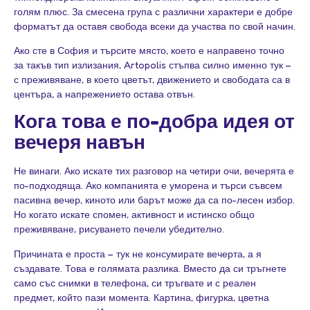
голям плюс. За смесена група с различни характери е добре
форматът да оставя свобода всеки да участва по свой начин.
Ако сте в София и търсите място, което е направено точно
за такъв тип излизания, Artopolis стъпва силно именно тук –
с преживяване, в което цветът, движението и свободата са в
центъра, а напрежението остава отвън.
Кога това е по-добра идея от
вечеря навън
Не винаги. Ако искате тих разговор на четири очи, вечерята е
по-подходяща. Ако компанията е уморена и търси съвсем
пасивна вечер, киното или барът може да са по-лесен избор.
Но когато искате спомен, активност и истинско общо
преживяване, рисуването печели убедително.
Причината е проста – тук не консумирате вечерта, а я
създавате. Това е голямата разлика. Вместо да си тръгнете
само със снимки в телефона, си тръгвате и с реален
предмет, който пази момента. Картина, фигурка, цветна