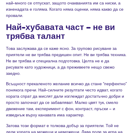
най-много се отпускат, защото очакванията им са ниски, а
изненадата е голяма. Когато няма оценки, няма какво да се
провали.
Най-хубавата част – не ви
трябва талант
Това заслужава да се каже ясно. За групово рисуване за
приятели не ви трябва предишен опит. Не ви трябва техника.
Не ви трябва и специална подготовка. Целта не е да
рисувате като художници, а да преживеете нещо свежо
заедно.
Всъщност прекаленото желание всичко да стане “перфектно”
понякога пречи. Най-силните резултати често идват, когато
хората спрат да мислят дали изглеждат достатъчно добри и
просто започнат да се забавляват. Малко цвят тук, смело
движение там, експеримент с фон, контраст, пръски – и
изведнъж върху канавата има характер.
Затова този формат е толкова добър за приятели. Той не
дели хората на можещи и неможещи. Дава поле за игра на