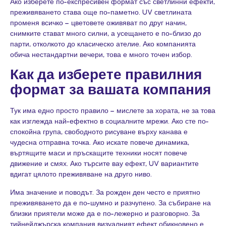
Ако изберете по-експресивен формат със светлинни ефекти,
преживяването става още по-паметно. UV светлината
променя всичко – цветовете оживяват по друг начин,
снимките стават много силни, а усещането е по-близо до
парти, отколкото до класическо ателие. Ако компанията
обича нестандартни вечери, това е много точен избор.
Как да изберете правилния
формат за вашата компания
Тук има едно просто правило – мислете за хората, не за това
как изглежда най-ефектно в социалните мрежи. Ако сте по-
спокойна група, свободното
рисуване върху канава
е
чудесна отправна точка. Ако искате повече динамика,
въртящите маси и пръскащите техники носят повече
движение и смях. Ако търсите вау ефект, UV вариантите
вдигат цялото преживяване на друго ниво.
Има значение и поводът. За рожден ден често е приятно
преживяването да е по-шумно и разчупено. За събиране на
близки приятели може да е по-лежерно и разговорно. За
тийнейджърска компания визуалният ефект обикновено е