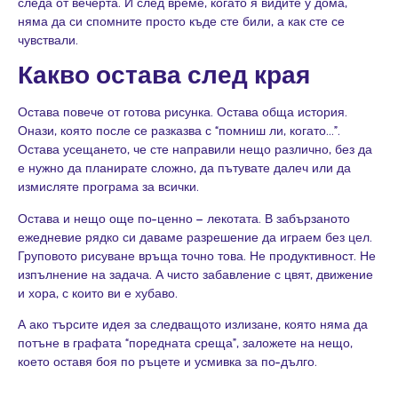
следа от вечерта. И след време, когато я видите у дома,
няма да си спомните просто къде сте били, а как сте се
чувствали.
Какво остава след края
Остава повече от готова рисунка. Остава обща история.
Онази, която после се разказва с “помниш ли, когато…”.
Остава усещането, че сте направили нещо различно, без да
е нужно да планирате сложно, да пътувате далеч или да
измисляте програма за всички.
Остава и нещо още по-ценно – лекотата. В забързаното
ежедневие рядко си даваме разрешение да играем без цел.
Груповото рисуване връща точно това. Не продуктивност. Не
изпълнение на задача. А чисто забавление с цвят, движение
и хора, с които ви е хубаво.
А ако търсите идея за следващото излизане, която няма да
потъне в графата “поредната среща”, заложете на нещо,
което оставя боя по ръцете и усмивка за по-дълго.