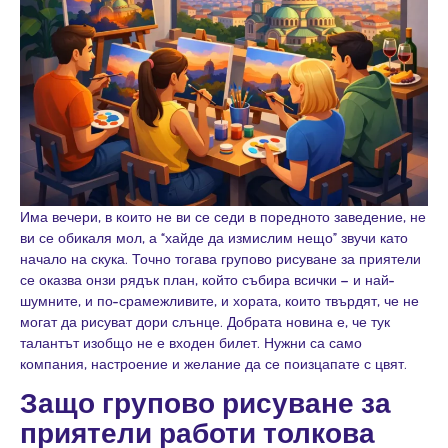
Има вечери, в които не ви се седи в поредното заведение, не
ви се обикаля мол, а “хайде да измислим нещо” звучи като
начало на скука. Точно тогава групово рисуване за приятели
се оказва онзи рядък план, който събира всички – и най-
шумните, и по-срамежливите, и хората, които твърдят, че не
могат да рисуват дори слънце. Добрата новина е, че тук
талантът изобщо не е входен билет. Нужни са само
компания, настроение и желание да се поизцапате с цвят.
Защо групово рисуване за
приятели работи толкова