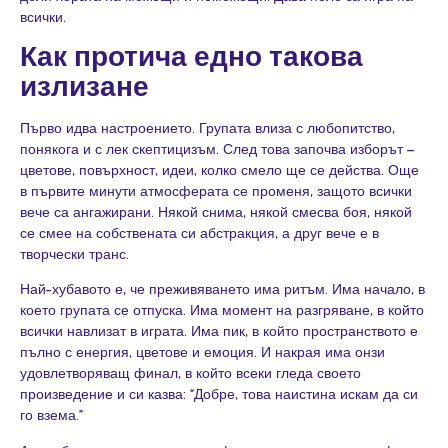
всички.
Как протича едно такова
излизане
Първо идва настроението. Групата влиза с любопитство,
понякога и с лек скептицизъм. След това започва изборът –
цветове, повърхност, идеи, колко смело ще се действа. Още
в първите минути атмосферата се променя, защото всички
вече са ангажирани. Някой снима, някой смесва боя, някой
се смее на собствената си абстракция, а друг вече е в
творчески транс.
Най-хубавото е, че преживяването има ритъм. Има начало, в
което групата се отпуска. Има момент на разгряване, в който
всички навлизат в играта. Има пик, в който пространството е
пълно с енергия, цветове и емоция. И накрая има онзи
удовлетворяващ финал, в който всеки гледа своето
произведение и си казва: “Добре, това наистина искам да си
го взема.”