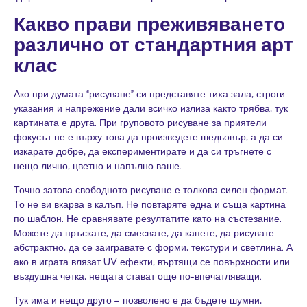
Какво прави преживяването
различно от стандартния арт
клас
Ако при думата “рисуване” си представяте тиха зала, строги
указания и напрежение дали всичко излиза както трябва, тук
картината е друга. При груповото рисуване за приятели
фокусът не е върху това да произведете шедьовър, а да си
изкарате добре, да експериментирате и да си тръгнете с
нещо лично, цветно и напълно ваше.
Точно затова свободното рисуване е толкова силен формат.
То не ви вкарва в калъп. Не повтаряте една и съща картина
по шаблон. Не сравнявате резултатите като на състезание.
Можете да пръскате, да смесвате, да капете, да рисувате
абстрактно, да се заигравате с форми, текстури и светлина. А
ако в играта влязат UV ефекти, въртящи се повърхности или
въздушна четка, нещата стават още по-впечатляващи.
Тук има и нещо друго – позволено е да бъдете шумни,