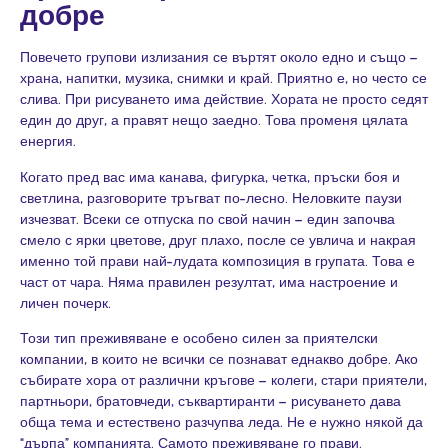
добре
Повечето групови излизания се въртят около едно и също –
храна, напитки, музика, снимки и край. Приятно е, но често се
слива. При рисуването има действие. Хората не просто седят
един до друг, а правят нещо заедно. Това променя цялата
енергия.
Когато пред вас има канава, фигурка, четка, пръски боя и
светлина, разговорите тръгват по-лесно. Неловките паузи
изчезват. Всеки се отпуска по свой начин – един започва
смело с ярки цветове, друг плахо, после се увлича и накрая
именно той прави най-лудата композиция в групата. Това е
част от чара. Няма правилен резултат, има настроение и
личен почерк.
Този тип преживяване е особено силен за приятелски
компании, в които не всички се познават еднакво добре. Ако
събирате хора от различни кръгове – колеги, стари приятели,
партньори, братовчеди, съквартиранти – рисуването дава
обща тема и естествено разчупва леда. Не е нужно някой да
“дърпа” компанията. Самото преживяване го прави.