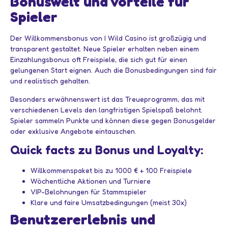
Bonuswelt und Vorteile für
Spieler
Der Willkommensbonus von I Wild Casino ist großzügig und
transparent gestaltet. Neue Spieler erhalten neben einem
Einzahlungsbonus oft Freispiele, die sich gut für einen
gelungenen Start eignen. Auch die Bonusbedingungen sind fair
und realistisch gehalten.
Besonders erwähnenswert ist das Treueprogramm, das mit
verschiedenen Levels den langfristigen Spielspaß belohnt.
Spieler sammeln Punkte und können diese gegen Bonusgelder
oder exklusive Angebote eintauschen.
Quick facts zu Bonus und Loyalty:
Willkommenspaket bis zu 1000 € + 100 Freispiele
Wöchentliche Aktionen und Turniere
VIP-Belohnungen für Stammspieler
Klare und faire Umsatzbedingungen (meist 30x)
Benutzererlebnis und