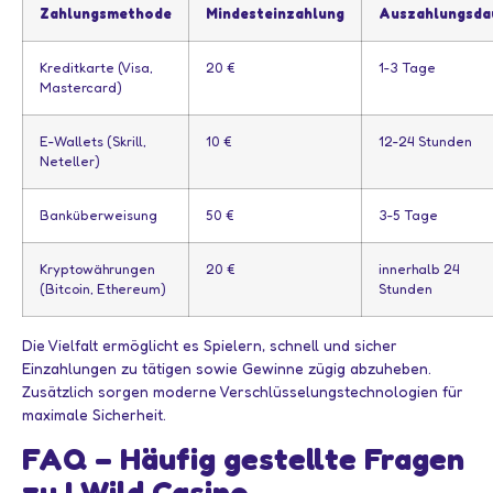
Zahlungsmethode
Mindesteinzahlung
Auszahlungsda
Kreditkarte (Visa,
20 €
1-3 Tage
Mastercard)
E-Wallets (Skrill,
10 €
12-24 Stunden
Neteller)
Banküberweisung
50 €
3-5 Tage
Kryptowährungen
20 €
innerhalb 24
(Bitcoin, Ethereum)
Stunden
Die Vielfalt ermöglicht es Spielern, schnell und sicher
Einzahlungen zu tätigen sowie Gewinne zügig abzuheben.
Zusätzlich sorgen moderne Verschlüsselungstechnologien für
maximale Sicherheit.
FAQ – Häufig gestellte Fragen
zu I Wild Casino