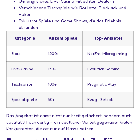
Umfangreiches Live-Casino mit echten Dealern
Verschiedene Tischspiele wie Roulette, Blackjack und
Poker
Exklusive Spiele und Game Shows, die das Erlebnis
abrunden
Kategorie
Anzahl Spiele
Top-Anbieter
Slots
1200+
NetEnt, Microgaming
Live-Casino
150+
Evolution Gaming
Tischspiele
100+
Pragmatic Play
Spezialspiele
50+
Ezugi, Betsoft
Das Angebot ist damit nicht nur breit gefächert, sondern auch
qualitativ hochwertig – ein deutlicher Vorteil gegenüber vielen
Konkurrenten, die oft nur auf Masse setzen.