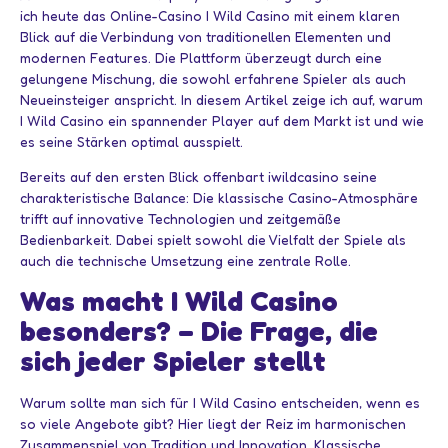
ich heute das Online-Casino I Wild Casino mit einem klaren
Blick auf die Verbindung von traditionellen Elementen und
modernen Features. Die Plattform überzeugt durch eine
gelungene Mischung, die sowohl erfahrene Spieler als auch
Neueinsteiger anspricht. In diesem Artikel zeige ich auf, warum
I Wild Casino ein spannender Player auf dem Markt ist und wie
es seine Stärken optimal ausspielt.
Bereits auf den ersten Blick offenbart
iwildcasino
seine
charakteristische Balance: Die klassische Casino-Atmosphäre
trifft auf innovative Technologien und zeitgemäße
Bedienbarkeit. Dabei spielt sowohl die Vielfalt der Spiele als
auch die technische Umsetzung eine zentrale Rolle.
Was macht I Wild Casino
besonders? – Die Frage, die
sich jeder Spieler stellt
Warum sollte man sich für I Wild Casino entscheiden, wenn es
so viele Angebote gibt? Hier liegt der Reiz im harmonischen
Zusammenspiel von Tradition und Innovation. Klassische