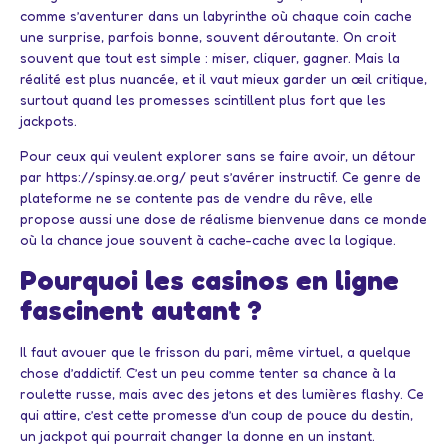
comme s’aventurer dans un labyrinthe où chaque coin cache
une surprise, parfois bonne, souvent déroutante. On croit
souvent que tout est simple : miser, cliquer, gagner. Mais la
réalité est plus nuancée, et il vaut mieux garder un œil critique,
surtout quand les promesses scintillent plus fort que les
jackpots.
Pour ceux qui veulent explorer sans se faire avoir, un détour
par
https://spinsy.ae.org/
peut s’avérer instructif. Ce genre de
plateforme ne se contente pas de vendre du rêve, elle
propose aussi une dose de réalisme bienvenue dans ce monde
où la chance joue souvent à cache-cache avec la logique.
Pourquoi les casinos en ligne
fascinent autant ?
Il faut avouer que le frisson du pari, même virtuel, a quelque
chose d’addictif. C’est un peu comme tenter sa chance à la
roulette russe, mais avec des jetons et des lumières flashy. Ce
qui attire, c’est cette promesse d’un coup de pouce du destin,
un jackpot qui pourrait changer la donne en un instant.