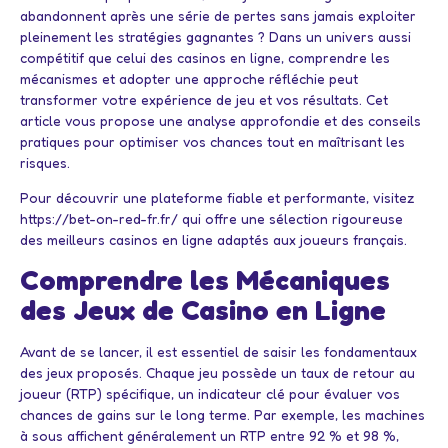
abandonnent après une série de pertes sans jamais exploiter
pleinement les stratégies gagnantes ? Dans un univers aussi
compétitif que celui des casinos en ligne, comprendre les
mécanismes et adopter une approche réfléchie peut
transformer votre expérience de jeu et vos résultats. Cet
article vous propose une analyse approfondie et des conseils
pratiques pour optimiser vos chances tout en maîtrisant les
risques.
Pour découvrir une plateforme fiable et performante, visitez
https://bet-on-red-fr.fr/
qui offre une sélection rigoureuse
des meilleurs casinos en ligne adaptés aux joueurs français.
Comprendre les Mécaniques
des Jeux de Casino en Ligne
Avant de se lancer, il est essentiel de saisir les fondamentaux
des jeux proposés. Chaque jeu possède un taux de retour au
joueur (RTP) spécifique, un indicateur clé pour évaluer vos
chances de gains sur le long terme. Par exemple, les machines
à sous affichent généralement un RTP entre 92 % et 98 %,