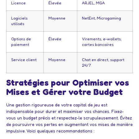
Licence
Élevée
ARJEL, MGA
Logiciels
Moyenne
NetEnt, Microgaming
utilisés
Options de
Élevée
Virements, e-wallets,
paiement
cartes bancaires
Service client
Moyenne
Chat en direct, support
24/7
Stratégies pour Optimiser vos
Mises et Gérer votre Budget
Une gestion rigoureuse de votre capital de jeu est
indispensable pour durer et maximiser vos chances. Fixez-
vous un budget précis et respectez-le scrupuleusement. Évitez
de poursuivre vos pertes en augmentant vos mises de manière
impulsive. Voici quelques recommandations :