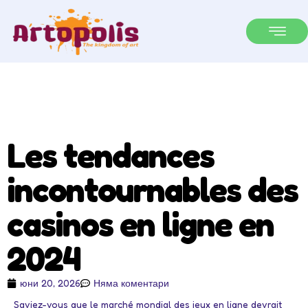
Les tendances
incontournables des
casinos en ligne en
2024
юни 20, 2026
Няма коментари
Saviez-vous que le marché mondial des jeux en ligne devrait