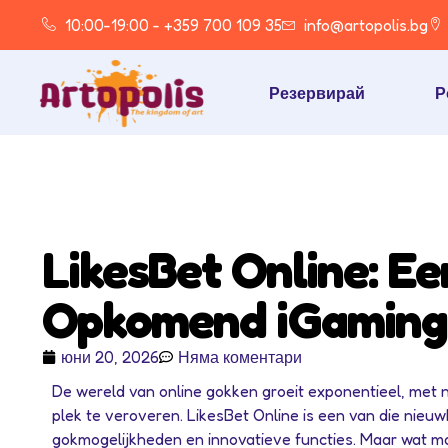
10:00-19:00 - +359 700 109 35
info@artopolis.bg
Резервирай
Р
LikesBet Online: E
Opkomend iGaming
юни 20, 2026
Няма коментари
De wereld van online gokken groeit exponentieel, met
plek te veroveren. LikesBet Online is een van die nieu
gokmogelijkheden en innovatieve functies. Maar wat ma