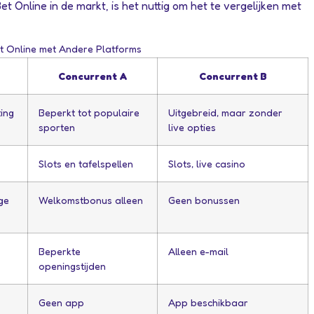
t Online in de markt, is het nuttig om het te vergelijken met
et Online met Andere Platforms
Concurrent A
Concurrent B
ting
Beperkt tot populaire
Uitgebreid, maar zonder
sporten
live opties
Slots en tafelspellen
Slots, live casino
ge
Welkomstbonus alleen
Geen bonussen
Beperkte
Alleen e-mail
openingstijden
Geen app
App beschikbaar