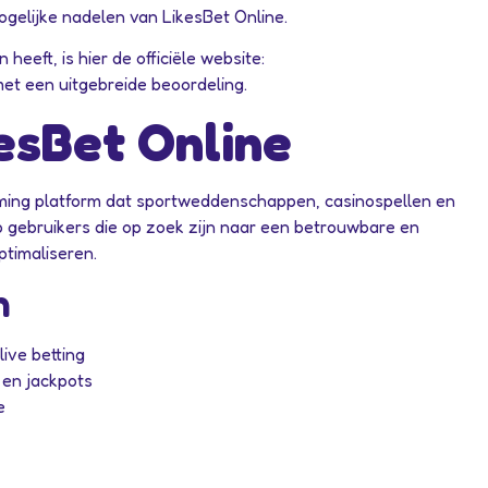
mogelijke nadelen van LikesBet Online.
heeft, is hier de officiële website:
et een uitgebreide beoordeling.
esBet Online
Gaming platform dat sportweddenschappen, casinospellen en
op gebruikers die op zoek zijn naar een betrouwbare en
ptimaliseren.
n
ive betting
 en jackpots
e