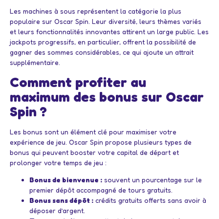
Les machines à sous représentent la catégorie la plus
populaire sur Oscar Spin. Leur diversité, leurs thèmes variés
et leurs fonctionnalités innovantes attirent un large public. Les
jackpots progressifs, en particulier, offrent la possibilité de
gagner des sommes considérables, ce qui ajoute un attrait
supplémentaire.
Comment profiter au
maximum des bonus sur Oscar
Spin ?
Les bonus sont un élément clé pour maximiser votre
expérience de jeu. Oscar Spin propose plusieurs types de
bonus qui peuvent booster votre capital de départ et
prolonger votre temps de jeu :
Bonus de bienvenue :
souvent un pourcentage sur le
premier dépôt accompagné de tours gratuits.
Bonus sans dépôt :
crédits gratuits offerts sans avoir à
déposer d’argent.