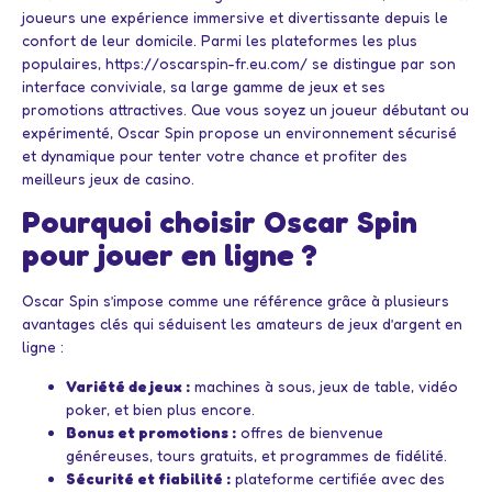
joueurs une expérience immersive et divertissante depuis le
confort de leur domicile. Parmi les plateformes les plus
populaires,
https://oscarspin-fr.eu.com/
se distingue par son
interface conviviale, sa large gamme de jeux et ses
promotions attractives. Que vous soyez un joueur débutant ou
expérimenté, Oscar Spin propose un environnement sécurisé
et dynamique pour tenter votre chance et profiter des
meilleurs jeux de casino.
Pourquoi choisir Oscar Spin
pour jouer en ligne ?
Oscar Spin s’impose comme une référence grâce à plusieurs
avantages clés qui séduisent les amateurs de jeux d’argent en
ligne :
Variété de jeux :
machines à sous, jeux de table, vidéo
poker, et bien plus encore.
Bonus et promotions :
offres de bienvenue
généreuses, tours gratuits, et programmes de fidélité.
Sécurité et fiabilité :
plateforme certifiée avec des