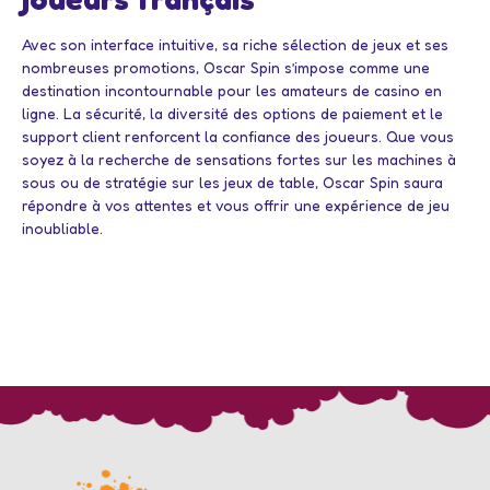
Avec son interface intuitive, sa riche sélection de jeux et ses
nombreuses promotions, Oscar Spin s’impose comme une
destination incontournable pour les amateurs de casino en
ligne. La sécurité, la diversité des options de paiement et le
support client renforcent la confiance des joueurs. Que vous
soyez à la recherche de sensations fortes sur les machines à
sous ou de stratégie sur les jeux de table, Oscar Spin saura
répondre à vos attentes et vous offrir une expérience de jeu
inoubliable.