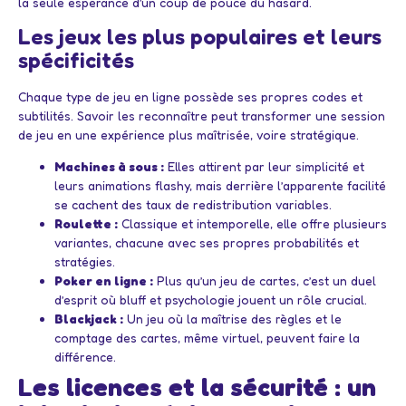
la seule espérance d’un coup de pouce du hasard.
Les jeux les plus populaires et leurs
spécificités
Chaque type de jeu en ligne possède ses propres codes et
subtilités. Savoir les reconnaître peut transformer une session
de jeu en une expérience plus maîtrisée, voire stratégique.
Machines à sous :
Elles attirent par leur simplicité et
leurs animations flashy, mais derrière l’apparente facilité
se cachent des taux de redistribution variables.
Roulette :
Classique et intemporelle, elle offre plusieurs
variantes, chacune avec ses propres probabilités et
stratégies.
Poker en ligne :
Plus qu’un jeu de cartes, c’est un duel
d’esprit où bluff et psychologie jouent un rôle crucial.
Blackjack :
Un jeu où la maîtrise des règles et le
comptage des cartes, même virtuel, peuvent faire la
différence.
Les licences et la sécurité : un