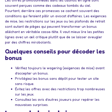
Les offres promotionnelles dans les casinos en ligne sont
souvent perçues comme des cadeaux tombés du ciel.
Pourtant, derrière ces promesses se cachent souvent des
conditions qui feraient pâlir un avocat d’affaires. Les exigences
de mise, les restrictions sur les jeux ou les plafonds de retrait
sont autant de pièges qui peuvent transformer un bonus
alléchant en véritable casse-tête. Il vaut mieux lire les petites
lignes avec un œil critique plutôt que de se laisser aveugler
par des chiffres mirobolants.
Quelques conseils pour décoder les
bonus
Vérifiez toujours le wagering (exigences de mise) avant
d’accepter un bonus.
Privilégiez les bonus sans dépôt pour tester un site
sans risque.
Évitez les offres avec des restrictions trop nombreuses
sur les jeux.
Consultez les avis d’autres joueurs pour repérer les
mauvaises surprises.