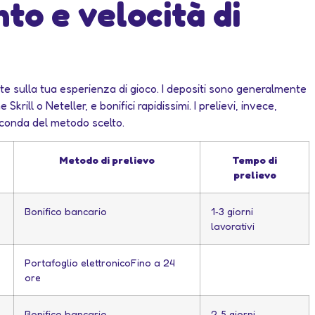
to e velocità di
e sulla tua esperienza di gioco. I depositi sono generalmente
Skrill o Neteller, e bonifici rapidissimi. I prelievi, invece,
econda del metodo scelto.
Metodo di prelievo
Tempo di
prelievo
Bonifico bancario
1‑3 giorni
lavorativi
Portafoglio elettronicoFino a 24
ore
Bonifico bancario
2‑5 giorni