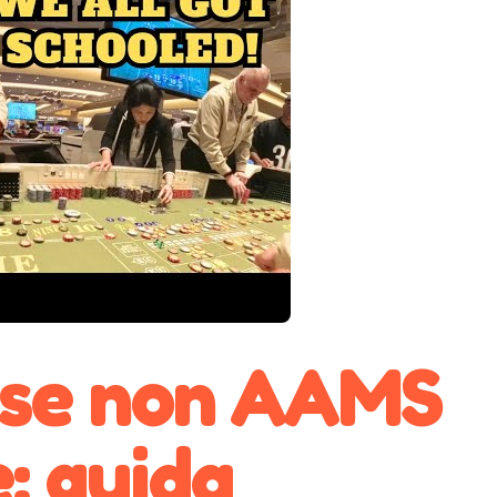
sse non AAMS
: guida