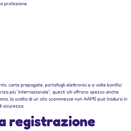
ta protezione.
to: carte prepagate, portafogli elettronici e a volte bonifici
ienza più “internazionale”, questi siti offrono spesso anche
mma, la scelta di un sito scommesse non AAMS può tradursi in
di sicurezza.
a registrazione