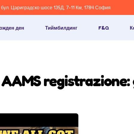
бул. Цариградско шосе 135Д, 7-11 Км, 1784 София
ожден ден
Тиймбилдинг
F&Q
К
 AAMS registrazione: 