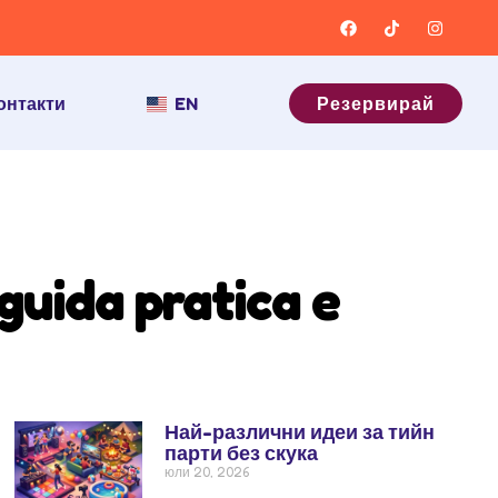
онтакти
EN
Резервирай
guida pratica e
Най-различни идеи за тийн
парти без скука
юли 20, 2026