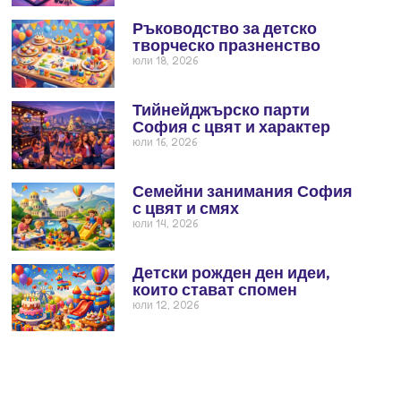
Ръководство за детско
творческо празненство
юли 18, 2026
Тийнейджърско парти
София с цвят и характер
юли 16, 2026
Семейни занимания София
с цвят и смях
юли 14, 2026
Детски рожден ден идеи,
които стават спомен
юли 12, 2026