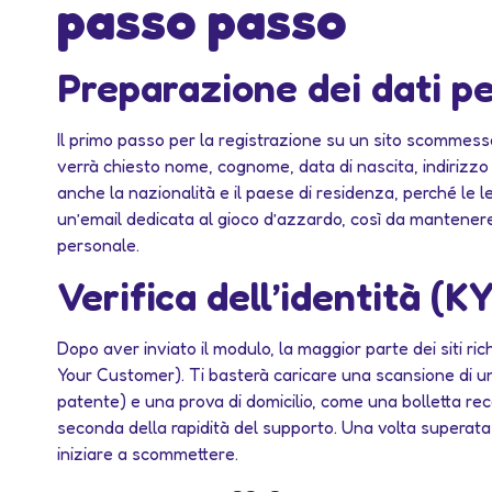
passo passo
Preparazione dei dati pe
Il primo passo per la registrazione su un sito scommesse
verrà chiesto nome, cognome, data di nascita, indirizzo
anche la nazionalità e il paese di residenza, perché le l
un’email dedicata al gioco d’azzardo, così da mantene
personale.
Verifica dell’identità (K
Dopo aver inviato il modulo, la maggior parte dei siti r
Your Customer). Ti basterà caricare una scansione di un
patente) e una prova di domicilio, come una bolletta rec
seconda della rapidità del supporto. Una volta superata 
iniziare a scommettere.