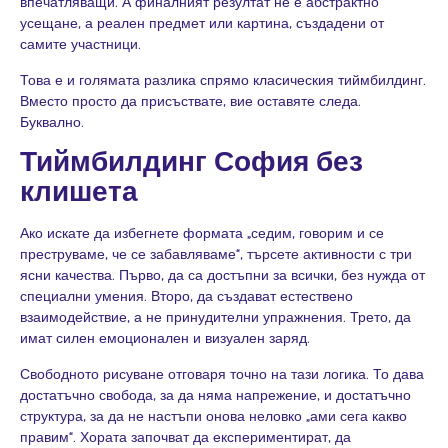
впечатляващи. А финалният резултат не е абстрактно
усещане, а реален предмет или картина, създадени от
самите участници.
Това е и голямата разлика спрямо класическия тиймбилдинг.
Вместо просто да присъствате, вие оставяте следа.
Буквално.
Тиймбилдинг София без
клишета
Ако искате да избегнете формата „седим, говорим и се
преструваме, че се забавляваме“, търсете активности с три
ясни качества. Първо, да са достъпни за всички, без нужда от
специални умения. Второ, да създават естествено
взаимодействие, а не принудителни упражнения. Трето, да
имат силен емоционален и визуален заряд.
Свободното рисуване отговаря точно на тази логика. То дава
достатъчно свобода, за да няма напрежение, и достатъчно
структура, за да не настъпи онова неловко „ами сега какво
правим“. Хората започват да експериментират, да