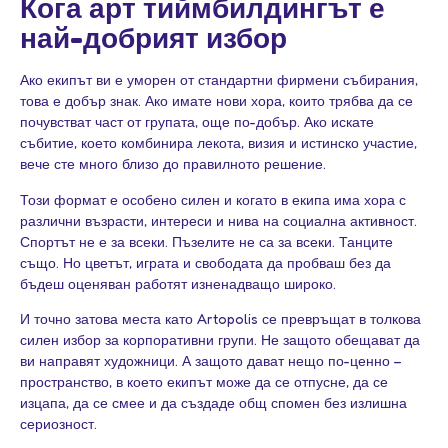
Кога арт тиймбилдингът е
най-добрият избор
Ако екипът ви е уморен от стандартни фирмени събирания,
това е добър знак. Ако имате нови хора, които трябва да се
почувстват част от групата, още по-добър. Ако искате
събитие, което комбинира лекота, визия и истинско участие,
вече сте много близо до правилното решение.
Този формат е особено силен и когато в екипа има хора с
различни възрасти, интереси и нива на социална активност.
Спортът не е за всеки. Пъзелите не са за всеки. Танците
също. Но цветът, играта и свободата да пробваш без да
бъдеш оценяван работят изненадващо широко.
И точно затова места като Artopolis се превръщат в толкова
силен избор за корпоративни групи. Не защото обещават да
ви направят художници. А защото дават нещо по-ценно –
пространство, в което екипът може да се отпусне, да се
изцапа, да се смее и да създаде общ спомен без излишна
сериозност.