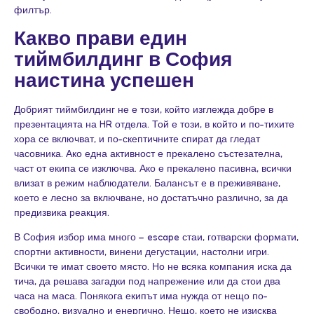
филтър.
Какво прави един
тиймбилдинг в София
наистина успешен
Добрият тиймбилдинг не е този, който изглежда добре в
презентацията на HR отдела. Той е този, в който и по-тихите
хора се включват, и по-скептичните спират да гледат
часовника. Ако една активност е прекалено състезателна,
част от екипа се изключва. Ако е прекалено пасивна, всички
влизат в режим наблюдатели. Балансът е в преживяване,
което е лесно за включване, но достатъчно различно, за да
предизвика реакция.
В София избор има много – escape стаи, готварски формати,
спортни активности, винени дегустации, настолни игри.
Всички те имат своето място. Но не всяка компания иска да
тича, да решава загадки под напрежение или да стои два
часа на маса. Понякога екипът има нужда от нещо по-
свободно, визуално и енергично. Нещо, което не изисква