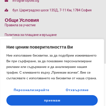
info@artopolis.bg
бул. Цариградско шосе 135Д, 7-11 Км, 1784 София
Общи Условия
Правила за участие
Политика за плащане и връщане
p
Блог
Ние ценим поверителността Ви
Ние използваме бисквитки, за да подобрим изживяването
e
Ви при сърфиране, за да показваме персонализирани
реклами или съдържание и да анализираме нашия
Copyright © 2026
artopolis.bg
l
трафик. С кликването върху „Приемам всички“, Вие се
съгласявате с използването на бисквитки от наша страна.
r
Персонализирайте
Отхвърляне
приемам