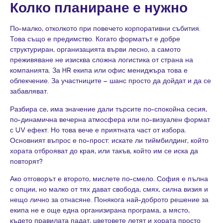
Колко планиране е нужно
По-малко, отколкото при повечето корпоративни събития.
Това също е предимство. Когато форматът е добре
структуриран, организацията върви лесно, а самото
преживяване не изисква сложна логистика от страна на
компанията. За HR екипа или офис мениджъра това е
облекчение. За участниците – шанс просто да дойдат и да се
забавляват.
Разбира се, има значение дали търсите по-спокойна сесия,
по-динамична вечерна атмосфера или по-визуален формат
с UV ефект. Но това вече е приятната част от избора.
Основният въпрос е по-прост: искате ли тиймбилдинг, който
хората отброяват до края, или такъв, който им се иска да
повторят?
Ако отговорът е второто, мислете по-смело. София е пълна
с опции, но малко от тях дават свобода, смях, силна визия и
нещо лично за отнасяне. Понякога най-доброто решение за
екипа не е още една организирана програма, а място,
където правилата падат, цветовете летят и хората просто