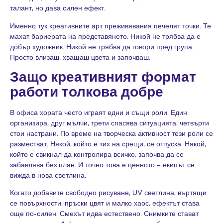
талант, но дава силен ефект.
Именно тук креативните арт преживявания печелят точки. Те
махат бариерата на представянето. Никой не трябва да е
добър художник. Никой не трябва да говори пред група.
Просто влизаш, хващаш цвета и започваш.
Защо креативният формат
работи толкова добре
В офиса хората често играят едни и същи роли. Един
организира, друг мълчи, трети спасява ситуацията, четвърти
стои настрани. По време на творческа активност тези роли се
разместват. Някой, който е тих на срещи, се отпуска. Някой,
който е свикнал да контролира всичко, започва да се
забавлява без план. И точно това е ценното – екипът се
вижда в нова светлина.
Когато добавите свободно рисуване, UV светлина, въртящи
се повърхности, пръски цвят и малко хаос, ефектът става
още по-силен. Смехът идва естествено. Снимките стават