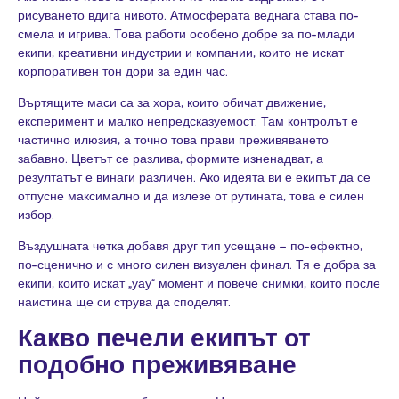
рисуването вдига нивото. Атмосферата веднага става по-
смела и игрива. Това работи особено добре за по-млади
екипи, креативни индустрии и компании, които не искат
корпоративен тон дори за един час.
Въртящите маси
са за хора, които обичат движение,
експеримент и малко непредсказуемост. Там контролът е
частично илюзия, а точно това прави преживяването
забавно. Цветът се разлива, формите изненадват, а
резултатът е винаги различен. Ако идеята ви е екипът да се
отпусне максимално и да излезе от рутината, това е силен
избор.
Въздушната четка
добавя друг тип усещане – по-ефектно,
по-сценично и с много силен визуален финал. Тя е добра за
екипи, които искат „уау“ момент и повече снимки, които после
наистина ще си струва да споделят.
Какво печели екипът от
подобно преживяване