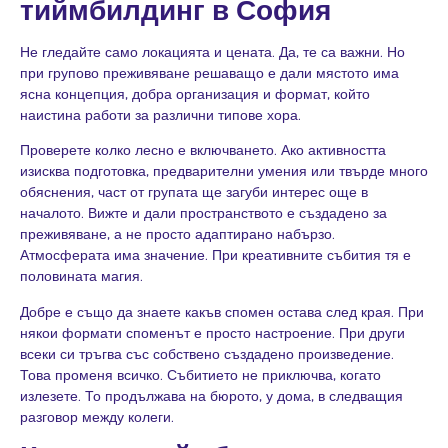
тиймбилдинг в София
Не гледайте само локацията и цената. Да, те са важни. Но
при групово преживяване решаващо е дали мястото има
ясна концепция, добра организация и формат, който
наистина работи за различни типове хора.
Проверете колко лесно е включването. Ако активността
изисква подготовка, предварителни умения или твърде много
обяснения, част от групата ще загуби интерес още в
началото. Вижте и дали пространството е създадено за
преживяване, а не просто адаптирано набързо.
Атмосферата има значение. При креативните събития тя е
половината магия.
Добре е също да знаете какъв спомен остава след края. При
някои формати споменът е просто настроение. При други
всеки си тръгва със собствено създадено произведение.
Това променя всичко. Събитието не приключва, когато
излезете. То продължава на бюрото, у дома, в следващия
разговор между колеги.