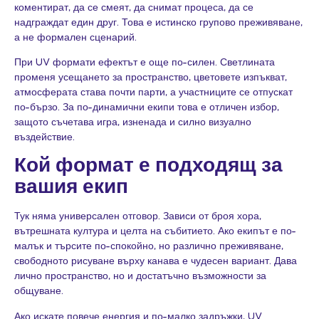
коментират, да се смеят, да снимат процеса, да се
надграждат един друг. Това е истинско групово преживяване,
а не формален сценарий.
При UV формати ефектът е още по-силен. Светлината
променя усещането за пространство, цветовете изпъкват,
атмосферата става почти парти, а участниците се отпускат
по-бързо. За по-динамични екипи това е отличен избор,
защото съчетава игра, изненада и силно визуално
въздействие.
Кой формат е подходящ за
вашия екип
Тук няма универсален отговор. Зависи от броя хора,
вътрешната култура и целта на събитието. Ако екипът е по-
малък и търсите по-спокойно, но различно преживяване,
свободното
рисуване върху канава
е чудесен вариант. Дава
лично пространство, но и достатъчно възможности за
общуване.
Ако искате повече енергия и по-малко задръжки, UV