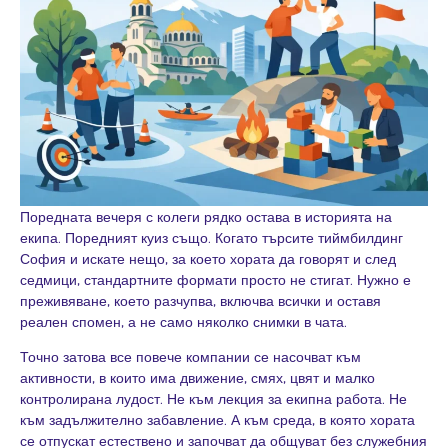
Поредната вечеря с колеги рядко остава в историята на
екипа. Поредният куиз също. Когато търсите тиймбилдинг
София и искате нещо, за което хората да говорят и след
седмици, стандартните формати просто не стигат. Нужно е
преживяване, което разчупва, включва всички и оставя
реален спомен, а не само няколко снимки в чата.
Точно затова все повече компании се насочват към
активности, в които има движение, смях, цвят и малко
контролирана лудост. Не към лекция за екипна работа. Не
към задължително забавление. А към среда, в която хората
се отпускат естествено и започват да общуват без служебния