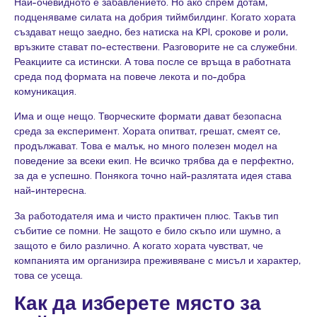
Най-очевидното е забавлението. Но ако спрем дотам,
подценяваме силата на добрия тиймбилдинг. Когато хората
създават нещо заедно, без натиска на KPI, срокове и роли,
връзките стават по-естествени. Разговорите не са служебни.
Реакциите са истински. А това после се връща в работната
среда под формата на повече лекота и по-добра
комуникация.
Има и още нещо. Творческите формати дават безопасна
среда за експеримент. Хората опитват, грешат, смеят се,
продължават. Това е малък, но много полезен модел на
поведение за всеки екип. Не всичко трябва да е перфектно,
за да е успешно. Понякога точно най-разлятата идея става
най-интересна.
За работодателя има и чисто практичен плюс. Такъв тип
събитие се помни. Не защото е било скъпо или шумно, а
защото е било различно. А когато хората чувстват, че
компанията им организира преживяване с мисъл и характер,
това се усеща.
Как да изберете място за