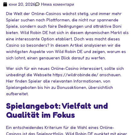
юни 20, 2026
Няма коментари
Die Welt der Online-Casinos wächst stetig, und immer mehr
Spieler suchen nach Plattformen, die nicht nur spannende
Spiele, sondern auch faire Bedingungen und attraktive Boni
bieten. Wild Robin DE hat sich in diesem dynamischen Markt als
eine interessante Option etabliert. Doch was macht dieses
Casino so besonders? In diesem Artikel analysieren wir die
wichtigsten Aspekte von Wild Robin DE und zeigen, warum es
sich lohnt, einen genaueren Blick darauf zu werfen.
Wer sich für ein neues Online-Casino interessiert, sollte sich
unbedingt die Webseite
https://wildrobinde.de/
anschauen.
Hier finden Spieler alle relevanten Informationen, von
Spielangeboten bis hin zu Bonusaktionen, übersichtlich
aufbereitet.
Spielangebot: Vielfalt und
Qualität im Fokus
Ein entscheidendes Kriterium für die Wahl eines Online-
Casinos ist das Spielportfolio. Wild Robin DE punktet mit einer