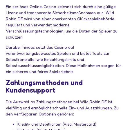
Ein seriöses Online-Casino zeichnet sich durch eine gültige
Lizenz und transparente Sicherheitsmaßnahmen aus. Wild
Robin DE wird von einer anerkannten Glücksspielbehörde
reguliert und verwendet moderne
Verschlüsselungstechnologien, um die Daten der Spieler zu
schützen.
Darüber hinaus setzt das Casino auf
verantwortungsbewusstes Spielen und bietet Tools zur
Selbstkontrolle, wie Einzahlungslimits und
Selbstausschlussmöglichkeiten. Diese Maßnahmen sorgen für
ein sicheres und faires Spielerlebnis.
Zahlungsmethoden und
Kundensupport
Die Auswahl an Zahlungsmethoden bei Wild Robin DE ist
vielfältig und ermöglicht schnelle Ein- und Auszahlungen. Zu
den verfügbaren Optionen gehören:
Kredit- und Debitkarten (Visa, Mastercard)