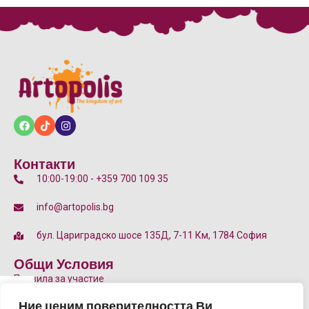
Контакти
10:00-19:00 - +359 700 109 35
info@artopolis.bg
бул. Цариградско шосе 135Д, 7-11 Км, 1784 София
Общи Условия
Правила за участие
p
Ние ценим поверителността Ви
Политика за плащане и връщане