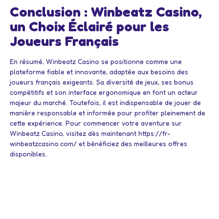
Conclusion : Winbeatz Casino,
un Choix Éclairé pour les
Joueurs Français
En résumé, Winbeatz Casino se positionne comme une
plateforme fiable et innovante, adaptée aux besoins des
joueurs français exigeants. Sa diversité de jeux, ses bonus
compétitifs et son interface ergonomique en font un acteur
majeur du marché. Toutefois, il est indispensable de jouer de
manière responsable et informée pour profiter pleinement de
cette expérience. Pour commencer votre aventure sur
Winbeatz Casino, visitez dès maintenant
https://fr-
winbeatzcasino.com/
et bénéficiez des meilleures offres
disponibles.