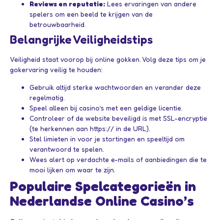
Reviews en reputatie:
Lees ervaringen van andere
spelers om een beeld te krijgen van de
betrouwbaarheid.
Belangrijke Veiligheidstips
Veiligheid staat voorop bij online gokken. Volg deze tips om je
gokervaring veilig te houden:
Gebruik altijd sterke wachtwoorden en verander deze
regelmatig.
Speel alleen bij casino’s met een geldige licentie.
Controleer of de website beveiligd is met SSL-encryptie
(te herkennen aan https:// in de URL).
Stel limieten in voor je stortingen en speeltijd om
verantwoord te spelen.
Wees alert op verdachte e-mails of aanbiedingen die te
mooi lijken om waar te zijn.
Populaire Spelcategorieën in
Nederlandse Online Casino’s