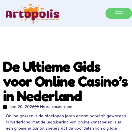
De Ultieme Gids
voor Online Casino’s
in Nederland
юни 20, 2026
Няма коментари
Online gokken is de afgelopen jaren enorm populair geworden
in Nederland. Met de legalisering van online kansspelen is er
een groeiend aantal spelers dat de voordelen van digitale