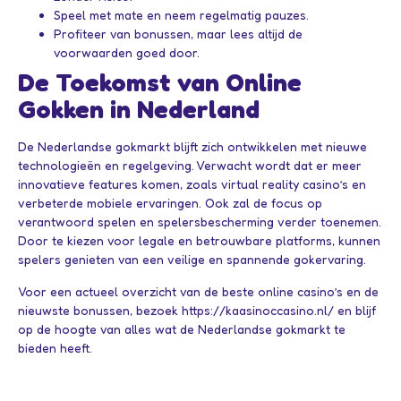
Speel met mate en neem regelmatig pauzes.
Profiteer van bonussen, maar lees altijd de
voorwaarden goed door.
De Toekomst van Online
Gokken in Nederland
De Nederlandse gokmarkt blijft zich ontwikkelen met nieuwe
technologieën en regelgeving. Verwacht wordt dat er meer
innovatieve features komen, zoals virtual reality casino’s en
verbeterde mobiele ervaringen. Ook zal de focus op
verantwoord spelen en spelersbescherming verder toenemen.
Door te kiezen voor legale en betrouwbare platforms, kunnen
spelers genieten van een veilige en spannende gokervaring.
Voor een actueel overzicht van de beste online casino’s en de
nieuwste bonussen, bezoek
https://kaasinoccasino.nl/
en blijf
op de hoogte van alles wat de Nederlandse gokmarkt te
bieden heeft.