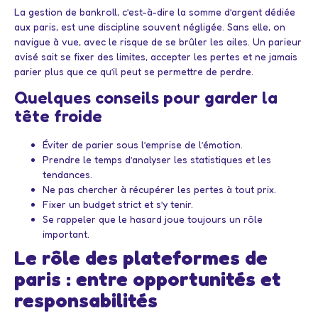
La gestion de bankroll, c’est-à-dire la somme d’argent dédiée
aux paris, est une discipline souvent négligée. Sans elle, on
navigue à vue, avec le risque de se brûler les ailes. Un parieur
avisé sait se fixer des limites, accepter les pertes et ne jamais
parier plus que ce qu’il peut se permettre de perdre.
Quelques conseils pour garder la
tête froide
Éviter de parier sous l’emprise de l’émotion.
Prendre le temps d’analyser les statistiques et les
tendances.
Ne pas chercher à récupérer les pertes à tout prix.
Fixer un budget strict et s’y tenir.
Se rappeler que le hasard joue toujours un rôle
important.
Le rôle des plateformes de
paris : entre opportunités et
responsabilités