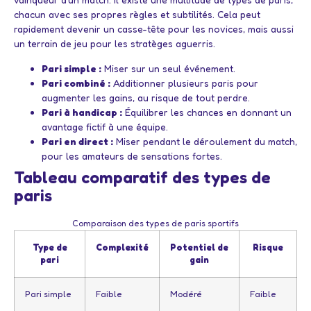
chacun avec ses propres règles et subtilités. Cela peut
rapidement devenir un casse-tête pour les novices, mais aussi
un terrain de jeu pour les stratèges aguerris.
Pari simple :
Miser sur un seul événement.
Pari combiné :
Additionner plusieurs paris pour
augmenter les gains, au risque de tout perdre.
Pari à handicap :
Équilibrer les chances en donnant un
avantage fictif à une équipe.
Pari en direct :
Miser pendant le déroulement du match,
pour les amateurs de sensations fortes.
Tableau comparatif des types de
paris
Comparaison des types de paris sportifs
Type de
Complexité
Potentiel de
Risque
pari
gain
Pari simple
Faible
Modéré
Faible