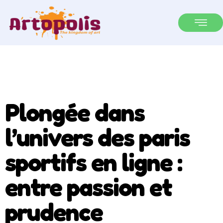
Plongée dans
l’univers des paris
sportifs en ligne :
entre passion et
prudence