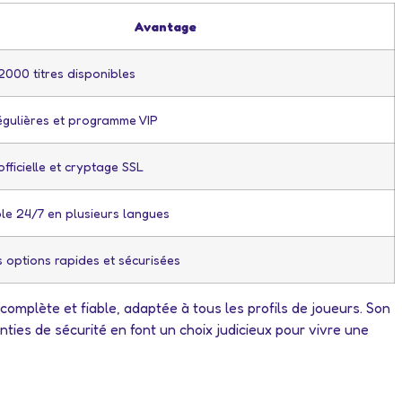
Avantage
2000 titres disponibles
égulières et programme VIP
officielle et cryptage SSL
le 24/7 en plusieurs langues
s options rapides et sécurisées
mplète et fiable, adaptée à tous les profils de joueurs. Son
nties de sécurité en font un choix judicieux pour vivre une