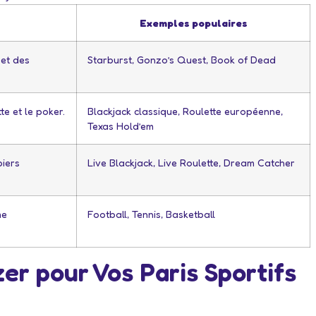
Exemples populaires
et des
Starburst, Gonzo’s Quest, Book of Dead
te et le poker.
Blackjack classique, Roulette européenne,
Texas Hold’em
piers
Live Blackjack, Live Roulette, Dream Catcher
me
Football, Tennis, Basketball
er pour Vos Paris Sportifs