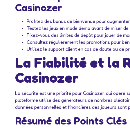
Casinozer
Profitez des bonus de bienvenue pour augmenter v
Testez les jeux en mode démo avant de miser de l
Fixez-vous des limites de dépôt pour jouer de ma
Consultez régulièrement les promotions pour bénéf
Utilisez le support client en cas de doute ou de p
La Fiabilité et la
Casinozer
La sécurité est une priorité pour Casinozer, qui opère s
plateforme utilise des générateurs de nombres aléatoires
données personnelles et financières des joueurs sont 
Résumé des Points Clés