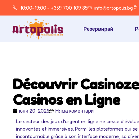
10:00-19:00 - +359 700 109 35
info@artopolis.bg
Резервирай
Р
Découvrir Casinoze
Casinos en Ligne
юни 20, 2026
Няма коментари
Le secteur des jeux d’argent en ligne ne cesse d’évolu
innovantes et immersives. Parmi les plateformes qui s
incontournable grâce à son interface moderne, sa divers