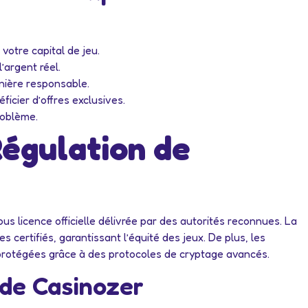
otre capital de jeu.
’argent réel.
nière responsable.
icier d’offres exclusives.
roblème.
 Régulation de
ous licence officielle délivrée par des autorités reconnues. La
 certifiés, garantissant l’équité des jeux. De plus, les
protégées grâce à des protocoles de cryptage avancés.
 de Casinozer