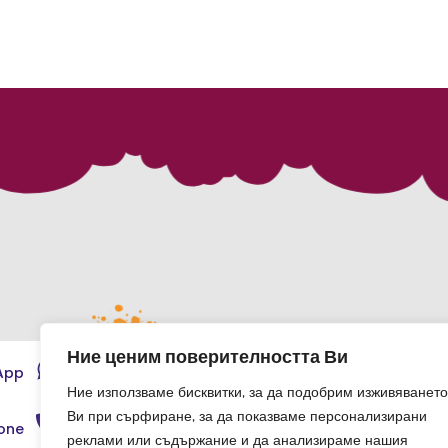
Ние ценим поверителността Ви
App
Ние използваме бисквитки, за да подобрим изживяването
Ви при сърфиране, за да показваме персонализирани
one
реклами или съдържание и да анализираме нашия