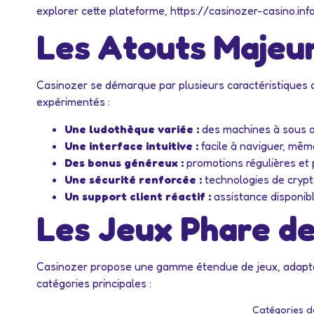
explorer cette plateforme,
https://casinozer-casino.inf
Les Atouts Majeur
Casinozer se démarque par plusieurs caractéristiques q
expérimentés :
Une ludothèque variée :
des machines à sous au
Une interface intuitive :
facile à naviguer, mêm
Des bonus généreux :
promotions régulières et p
Une sécurité renforcée :
technologies de crypt
Un support client réactif :
assistance disponibl
Les Jeux Phare de
Casinozer propose une gamme étendue de jeux, adaptés 
catégories principales :
Catégories d