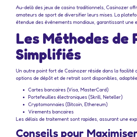
Au-delà des jeux de casino traditionnels, Casinozer off
amateurs de sport de diversifier leurs mises. La plate
étendue des événements mondiaux, garantissant une e
Les Méthodes de P
Simplifiés
Un autre point fort de Casinozer réside dans la facilité
options de dépôt et de retrait sont disponibles, adapté
Cartes bancaires (Visa, MasterCard)
Portefeuilles électroniques (Skrill, Neteller)
Cryptomonnaies (Bitcoin, Ethereum)
Virements bancaires
Les délais de traitement sont rapides, assurant une expé
Conseils pour Maximiser