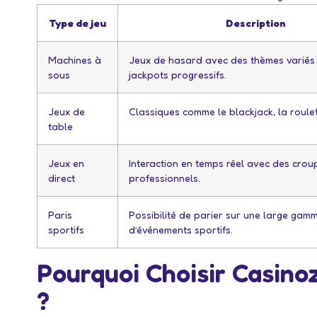
Type de jeu
Description
Machines à
Jeux de hasard avec des thèmes variés 
sous
jackpots progressifs.
Jeux de
Classiques comme le blackjack, la roulet
table
Jeux en
Interaction en temps réel avec des crou
direct
professionnels.
Paris
Possibilité de parier sur une large gam
sportifs
d’événements sportifs.
Pourquoi Choisir Casinoz
?