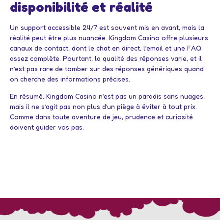
disponibilité et réalité
Un support accessible 24/7 est souvent mis en avant, mais la
réalité peut être plus nuancée. Kingdom Casino offre plusieurs
canaux de contact, dont le chat en direct, l’email et une FAQ
assez complète. Pourtant, la qualité des réponses varie, et il
n’est pas rare de tomber sur des réponses génériques quand
on cherche des informations précises.
En résumé, Kingdom Casino n’est pas un paradis sans nuages,
mais il ne s’agit pas non plus d’un piège à éviter à tout prix.
Comme dans toute aventure de jeu, prudence et curiosité
doivent guider vos pas.