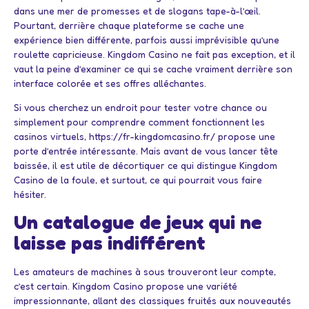
dans une mer de promesses et de slogans tape-à-l’œil.
Pourtant, derrière chaque plateforme se cache une
expérience bien différente, parfois aussi imprévisible qu’une
roulette capricieuse. Kingdom Casino ne fait pas exception, et il
vaut la peine d’examiner ce qui se cache vraiment derrière son
interface colorée et ses offres alléchantes.
Si vous cherchez un endroit pour tester votre chance ou
simplement pour comprendre comment fonctionnent les
casinos virtuels,
https://fr-kingdomcasino.fr/
propose une
porte d’entrée intéressante. Mais avant de vous lancer tête
baissée, il est utile de décortiquer ce qui distingue Kingdom
Casino de la foule, et surtout, ce qui pourrait vous faire
hésiter.
Un catalogue de jeux qui ne
laisse pas indifférent
Les amateurs de machines à sous trouveront leur compte,
c’est certain. Kingdom Casino propose une variété
impressionnante, allant des classiques fruités aux nouveautés