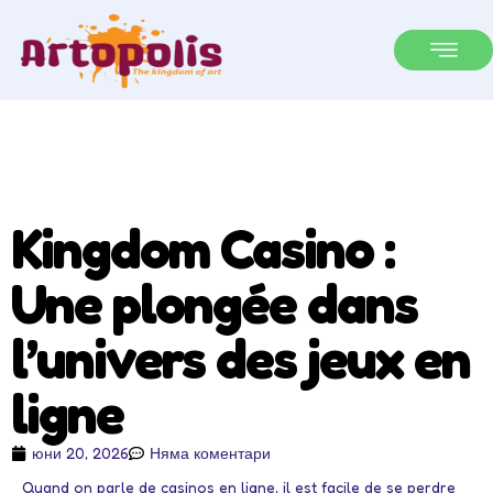
Kingdom Casino :
Une plongée dans
l’univers des jeux en
ligne
юни 20, 2026
Няма коментари
Quand on parle de casinos en ligne, il est facile de se perdre