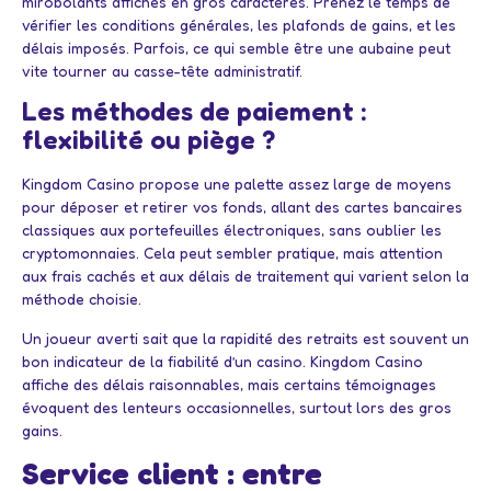
mirobolants affichés en gros caractères. Prenez le temps de
vérifier les conditions générales, les plafonds de gains, et les
délais imposés. Parfois, ce qui semble être une aubaine peut
vite tourner au casse-tête administratif.
Les méthodes de paiement :
flexibilité ou piège ?
Kingdom Casino propose une palette assez large de moyens
pour déposer et retirer vos fonds, allant des cartes bancaires
classiques aux portefeuilles électroniques, sans oublier les
cryptomonnaies. Cela peut sembler pratique, mais attention
aux frais cachés et aux délais de traitement qui varient selon la
méthode choisie.
Un joueur averti sait que la rapidité des retraits est souvent un
bon indicateur de la fiabilité d’un casino. Kingdom Casino
affiche des délais raisonnables, mais certains témoignages
évoquent des lenteurs occasionnelles, surtout lors des gros
gains.
Service client : entre