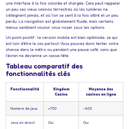
une interface à la fois colorée et chargée. Cela peut rappeler
un peu ces vieux casinos terrestres où les lumières ne
s’éteignent jamais, et où l’on se sent à la fois attiré et un peu
perdu. La navigation est globalement fluide, mais certains
menus semblent vouloir vous noyer sous les options.
Un point positif : la version mobile est bien optimisée, ce qui
est loin d’être le cas partout. Vous pouvez donc tenter votre
chance dans le métro ou pendant une pause café, sans que
l’écran ne devienne un casse-tête.
Tableau comparatif des
fonctionnalités clés
Fonctionnalité
Kingdom
Moyenne des
Casino
casinos en ligne
Nombre de jeux
+700
~600
Jeux en direct
Oui
Oui