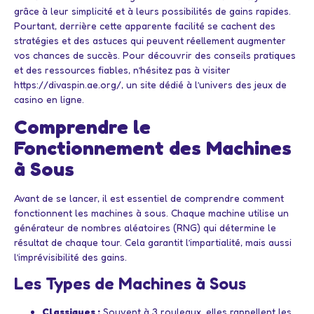
grâce à leur simplicité et à leurs possibilités de gains rapides.
Pourtant, derrière cette apparente facilité se cachent des
stratégies et des astuces qui peuvent réellement augmenter
vos chances de succès. Pour découvrir des conseils pratiques
et des ressources fiables, n’hésitez pas à visiter
https://divaspin.ae.org/
, un site dédié à l’univers des jeux de
casino en ligne.
Comprendre le
Fonctionnement des Machines
à Sous
Avant de se lancer, il est essentiel de comprendre comment
fonctionnent les machines à sous. Chaque machine utilise un
générateur de nombres aléatoires (RNG) qui détermine le
résultat de chaque tour. Cela garantit l’impartialité, mais aussi
l’imprévisibilité des gains.
Les Types de Machines à Sous
Classiques :
Souvent à 3 rouleaux, elles rappellent les