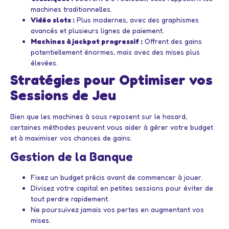
machines traditionnelles.
Vidéo slots :
Plus modernes, avec des graphismes
avancés et plusieurs lignes de paiement.
Machines à jackpot progressif :
Offrent des gains
potentiellement énormes, mais avec des mises plus
élevées.
Stratégies pour Optimiser vos
Sessions de Jeu
Bien que les machines à sous reposent sur le hasard,
certaines méthodes peuvent vous aider à gérer votre budget
et à maximiser vos chances de gains.
Gestion de la Banque
Fixez un budget précis avant de commencer à jouer.
Divisez votre capital en petites sessions pour éviter de
tout perdre rapidement.
Ne poursuivez jamais vos pertes en augmentant vos
mises.