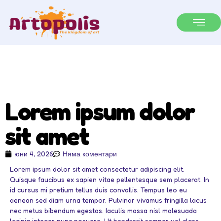
Lorem ipsum dolor
sit amet
юни 4, 2026
Няма коментари
Lorem ipsum dolor sit amet consectetur adipiscing elit.
Quisque faucibus ex sapien vitae pellentesque sem placerat. In
id cursus mi pretium tellus duis convallis. Tempus leo eu
aenean sed diam urna tempor. Pulvinar vivamus fringilla lacus
nec metus bibendum egestas. Iaculis massa nisl malesuada
lacinia integer nunc posuere. Ut hendrerit semper vel class