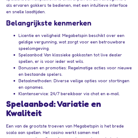
als ervaren gokkers te bedienen, met een intuïtieve interface
en snelle laadtijden.
Belangrijkste kenmerken
Licentie en veiligheid: Megabetspin beschikt over een
geldige vergunning, wat zorgt voor een betrouwbare
speelomgeving.
Spelaanbod: Van klassieke gokkasten tot live dealer
spellen, er is voor ieder wat wils.
Bonussen en promoties: Regelmatige acties voor nieuwe
en bestaande spelers.
Betaalmethoden: Diverse veilige opties voor stortingen
en opnames.
Klantenservice: 24/7 bereikbaar via chat en e-mail.
Spelaanbod: Variatie en
Kwaliteit
Een van de grootste troeven van Megabetspin is het brede
scala aan spellen. Het casino werkt samen met