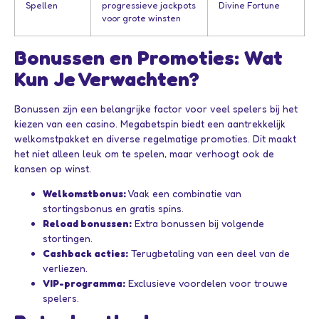
Spellen
progressieve jackpots
Divine Fortune
voor grote winsten
Bonussen en Promoties: Wat
Kun Je Verwachten?
Bonussen zijn een belangrijke factor voor veel spelers bij het
kiezen van een casino. Megabetspin biedt een aantrekkelijk
welkomstpakket en diverse regelmatige promoties. Dit maakt
het niet alleen leuk om te spelen, maar verhoogt ook de
kansen op winst.
Welkomstbonus:
Vaak een combinatie van
stortingsbonus en gratis spins.
Reload bonussen:
Extra bonussen bij volgende
stortingen.
Cashback acties:
Terugbetaling van een deel van de
verliezen.
VIP-programma:
Exclusieve voordelen voor trouwe
spelers.