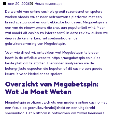
юни 20, 2026
Няма коментари
De wereld van online casino’s groeit razendsnel en spelers
zoeken steeds vaker naar betrouwbare platforms met een
breed spelaanbod en aantrekkelijke bonussen. Megabetspin is
een van de nieuwkomers die snel aan populariteit wint. Maar
wat maakt dit casino zo interessant? In deze review duiken we
diep in de kenmerken, het spelaanbod en de
gebruikerservaring van Megabetspin.
Voor wie direct wil ontdekken wat Megabetspin te bieden
heeft, is de officiële website
https://megabetspin.co.nl/
de
beste plek om te starten. Hieronder analyseren we de
belangrijkste aspecten die bepalen of dit casino een goede
keuze is voor Nederlandse spelers.
Overzicht van Megabetspin:
Wat Je Moet Weten
Megabetspin profileert zich als een modern online casino met
een focus op gebruiksvriendelijkheid en een uitgebreid
spelaanbod. Het platform is ontworpen om zowel beginners