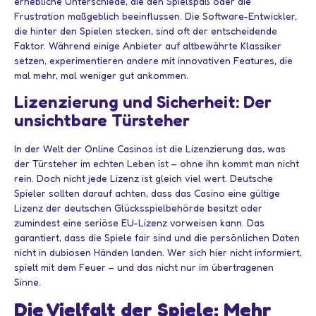
erhebliche Unterschiede, die den Spielspaß oder die
Frustration maßgeblich beeinflussen. Die Software-Entwickler,
die hinter den Spielen stecken, sind oft der entscheidende
Faktor. Während einige Anbieter auf altbewährte Klassiker
setzen, experimentieren andere mit innovativen Features, die
mal mehr, mal weniger gut ankommen.
Lizenzierung und Sicherheit: Der
unsichtbare Türsteher
In der Welt der Online Casinos ist die Lizenzierung das, was
der Türsteher im echten Leben ist – ohne ihn kommt man nicht
rein. Doch nicht jede Lizenz ist gleich viel wert. Deutsche
Spieler sollten darauf achten, dass das Casino eine gültige
Lizenz der deutschen Glücksspielbehörde besitzt oder
zumindest eine seriöse EU-Lizenz vorweisen kann. Das
garantiert, dass die Spiele fair sind und die persönlichen Daten
nicht in dubiosen Händen landen. Wer sich hier nicht informiert,
spielt mit dem Feuer – und das nicht nur im übertragenen
Sinne.
Die Vielfalt der Spiele: Mehr