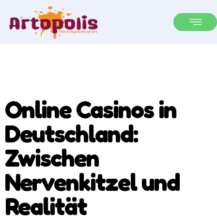
Online Casinos in
Deutschland:
Zwischen
Nervenkitzel und
Realität