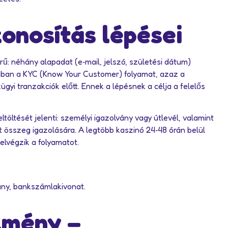
zonosítás lépései
rű: néhány alapadat (e‑mail, jelszó, születési dátum)
ban a KYC (Know Your Customer) folyamat, azaz a
yi tranzakciók előtt. Ennek a lépésnek a célja a felelős
ltését jelenti: személyi igazolvány vagy útlevél, valamint
 összeg igazolására. A legtöbb kaszinó 24‑48 órán belül
elvégzik a folyamatot.
ány, bankszámlakivonat.
élmény –