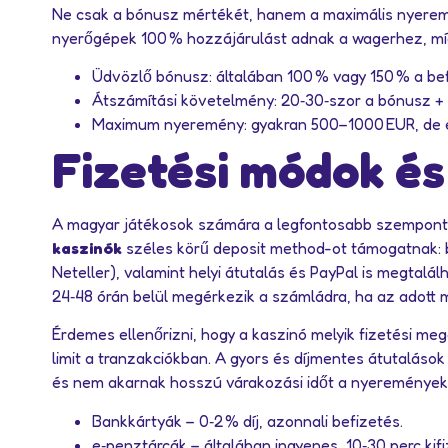
Ne csak a bónusz mértékét, hanem a maximális nyeremén
nyerőgépek 100 % hozzájárulást adnak a wagerhez, míg 
Üdvözlő bónusz: általában 100 % vagy 150 % a bef
Átszámítási követelmény: 20‑30‑szor a bónusz + 
Maximum nyeremény: gyakran 500–1000 EUR, de e
Fizetési módok és
A magyar játékosok számára a legfontosabb szempont a
kaszinók
széles körű deposit method-ot támogatnak: ba
Neteller), valamint helyi átutalás és PayPal is megtalál
24‑48 órán belül megérkezik a számládra, ha az adott m
Érdemes ellenőrizni, hogy a kaszinó melyik fizetési me
limit a tranzakciókban. A gyors és díjmentes átutalás
és nem akarnak hosszú várakozási időt a nyeremények
Bankkártyák – 0‑2 % díj, azonnali befizetés.
e‑penztárcák – általában ingyenes, 10‑30 perc kifi