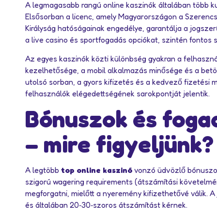
A legmagasabb rangú online kaszinók általában több k
Elsősorban a licenc, amely Magyarországon a Szerencseját
Királyság hatóságainak engedélye, garantálja a jogszer
a live casino és sportfogadás opciókat, szintén fontos
Az egyes kaszinók közti különbség gyakran a felhaszná
kezelhetősége, a mobil alkalmazás minősége és a betöl
utolsó sorban, a gyors kifizetés és a kedvező fizetési 
felhasználók elégedettségének sarokpontját jelentik.
Bónuszok és foga
– mire figyeljünk?
A legtöbb
top online kaszinó
vonzó üdvözlő bónuszoka
szigorú wagering requirements (átszámítási követelmény
megforgatni, mielőtt a nyeremény kifizethetővé válik. A
és általában 20‑30‑szoros átszámítást kérnek.