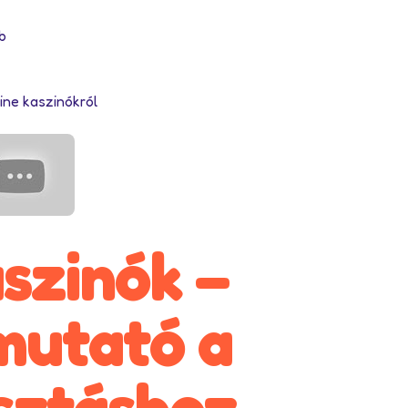
b
ine kaszinókról
aszinók –
mutató a
sztáshoz