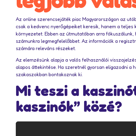
Az online szerencsejáték piac Magyarországon az utób
csak a kedvenc nyerőgépeiket keresik, hanem a teljes 
környezetet. Ebben az útmutatóban arra fókuszálunk, 
számunkra legmegfelelőbbet. Az információk a regisztrác
számára releváns részeket.
Az elemzésünk alapja a valós felhasználói visszajelzés
alapos áttekintése. Ha szeretnél gyorsan eligazodni a 
szakaszokban bontakoznak ki.
Mi teszi a kaszinó
kaszinók” közé?