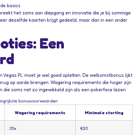
 de basics
reekt het soms aan diepgang en innovatie die je bij sommige
weer dezelfde kaarten krijgt gedeeld, maar dan in een ander
oties: Een
ard
an Vegas PL moet je wel goed opletten. De welkomstbonus lijkt
 terug op aarde brengen. Wagering requirements die hoger zijn
die soms net zo ingewikkeld zijn als een pokerface lezen.
angrijkste bonusvoorwaarden
Wagering requirements
Minimale storting
35x
€20