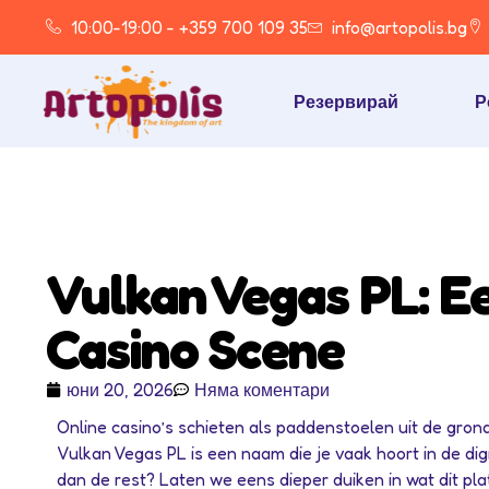
10:00-19:00 - +359 700 109 35
info@artopolis.bg
Резервирай
Р
Vulkan Vegas PL: Ee
Casino Scene
юни 20, 2026
Няма коментари
Online casino’s schieten als paddenstoelen uit de grond
Vulkan Vegas PL is een naam die je vaak hoort in de di
dan de rest? Laten we eens dieper duiken in wat dit pl