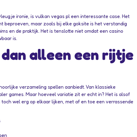
leugje ironie, is
vulkan vegas pl
een interessante case. Het
unt beproeven, maar zoals bij elke goksite is het verstandig
ms en de praktijk. Het is tenslotte niet omdat een casino
baar is.
an alleen een rijtje
hoorlijke verzameling spellen aanbiedt. Van klassieke
ler games. Maar hoeveel variatie zit er echt in? Het is alsof
toch wel erg op elkaar lijken, met af en toe een verrassende
s
open