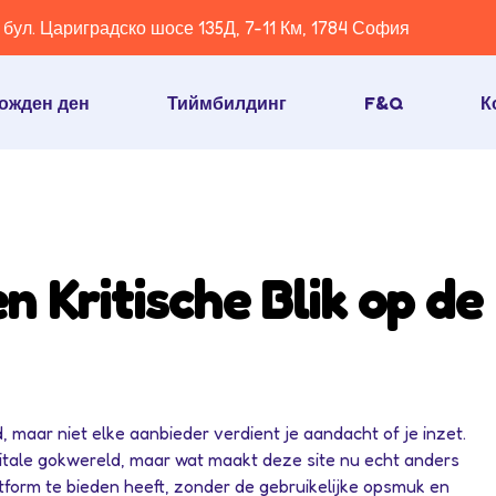
бул. Цариградско шосе 135Д, 7-11 Км, 1784 София
ожден ден
Тиймбилдинг
F&Q
К
n Kritische Blik op de
, maar niet elke aanbieder verdient je aandacht of je inzet.
gitale gokwereld, maar wat maakt deze site nu echt anders
atform te bieden heeft, zonder de gebruikelijke opsmuk en