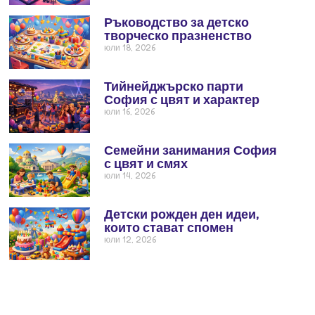
Ръководство за детско
творческо празненство
юли 18, 2026
Тийнейджърско парти
София с цвят и характер
юли 16, 2026
Семейни занимания София
с цвят и смях
юли 14, 2026
Детски рожден ден идеи,
които стават спомен
юли 12, 2026