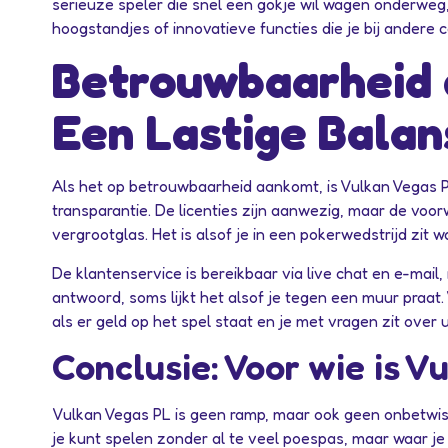
serieuze speler die snel een gokje wil wagen onderweg
hoogstandjes of innovatieve functies die je bij andere 
Betrouwbaarheid 
Een Lastige Balan
Als het op betrouwbaarheid aankomt, is Vulkan Vegas P
transparantie. De licenties zijn aanwezig, maar de vo
vergrootglas. Het is alsof je in een pokerwedstrijd zit w
De klantenservice is bereikbaar via live chat en e-mail,
antwoord, soms lijkt het alsof je tegen een muur praat. V
als er geld op het spel staat en je met vragen zit over 
Conclusie: Voor wie is V
Vulkan Vegas PL is geen ramp, maar ook geen onbetwist
je kunt spelen zonder al te veel poespas, maar waar je o