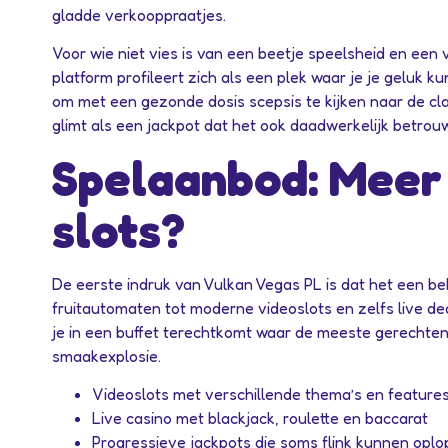
gladde verkooppraatjes.
Voor wie niet vies is van een beetje speelsheid en een v
platform profileert zich als een plek waar je je geluk k
om met een gezonde dosis scepsis te kijken naar de clai
glimt als een jackpot dat het ook daadwerkelijk betrouw
Spelaanbod: Meer d
slots?
De eerste indruk van Vulkan Vegas PL is dat het een be
fruitautomaten tot moderne videoslots en zelfs live dea
je in een buffet terechtkomt waar de meeste gerechten 
smaakexplosie.
Videoslots met verschillende thema’s en feature
Live casino met blackjack, roulette en baccarat
Progressieve jackpots die soms flink kunnen opl