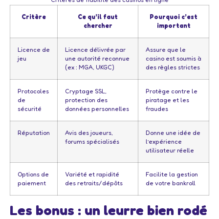
Critère
Ce qu’il faut
Pourquoi c’est
chercher
important
Licence de
Licence délivrée par
Assure que le
jeu
une autorité reconnue
casino est soumis à
(ex : MGA, UKGC)
des règles strictes
Protocoles
Cryptage SSL,
Protège contre le
de
protection des
piratage et les
sécurité
données personnelles
fraudes
Réputation
Avis des joueurs,
Donne une idée de
forums spécialisés
l’expérience
utilisateur réelle
Options de
Variété et rapidité
Facilite la gestion
paiement
des retraits/dépôts
de votre bankroll
Les bonus : un leurre bien rodé