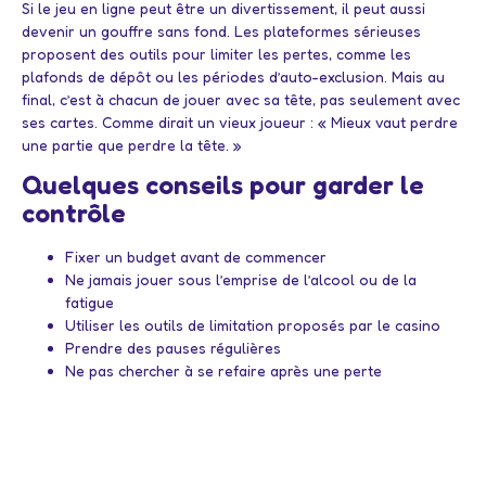
Si le jeu en ligne peut être un divertissement, il peut aussi
devenir un gouffre sans fond. Les plateformes sérieuses
proposent des outils pour limiter les pertes, comme les
plafonds de dépôt ou les périodes d’auto-exclusion. Mais au
final, c’est à chacun de jouer avec sa tête, pas seulement avec
ses cartes. Comme dirait un vieux joueur : « Mieux vaut perdre
une partie que perdre la tête. »
Quelques conseils pour garder le
contrôle
Fixer un budget avant de commencer
Ne jamais jouer sous l’emprise de l’alcool ou de la
fatigue
Utiliser les outils de limitation proposés par le casino
Prendre des pauses régulières
Ne pas chercher à se refaire après une perte