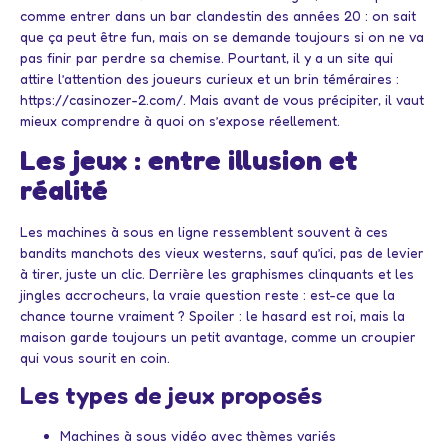
comme entrer dans un bar clandestin des années 20 : on sait
que ça peut être fun, mais on se demande toujours si on ne va
pas finir par perdre sa chemise. Pourtant, il y a un site qui
attire l’attention des joueurs curieux et un brin téméraires :
https://casinozer-2.com/
. Mais avant de vous précipiter, il vaut
mieux comprendre à quoi on s’expose réellement.
Les jeux : entre illusion et
réalité
Les machines à sous en ligne ressemblent souvent à ces
bandits manchots des vieux westerns, sauf qu’ici, pas de levier
à tirer, juste un clic. Derrière les graphismes clinquants et les
jingles accrocheurs, la vraie question reste : est-ce que la
chance tourne vraiment ? Spoiler : le hasard est roi, mais la
maison garde toujours un petit avantage, comme un croupier
qui vous sourit en coin.
Les types de jeux proposés
Machines à sous vidéo avec thèmes variés