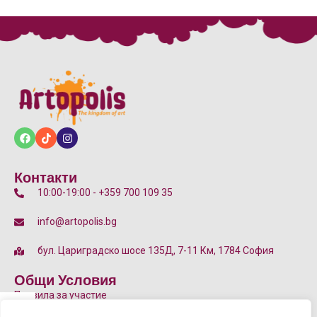
Контакти
10:00-19:00 - +359 700 109 35
info@artopolis.bg
бул. Цариградско шосе 135Д, 7-11 Км, 1784 София
Общи Условия
Правила за участие
p